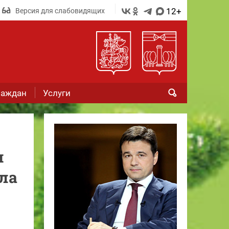
12+
Версия для слабовидящих
раждан
Услуги
и
ла