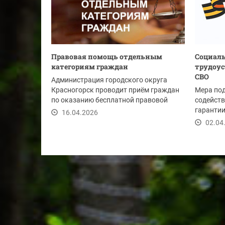
Правовая помощь отдельным
Социаль
категориям граждан
трудоус
СВО
Администрация городского округа
Красногорск проводит приём граждан
Мера по
по оказанию бесплатной правовой
содейств
помощи 24 апреля...
гарантии
16.04.2026
социальн
02.04