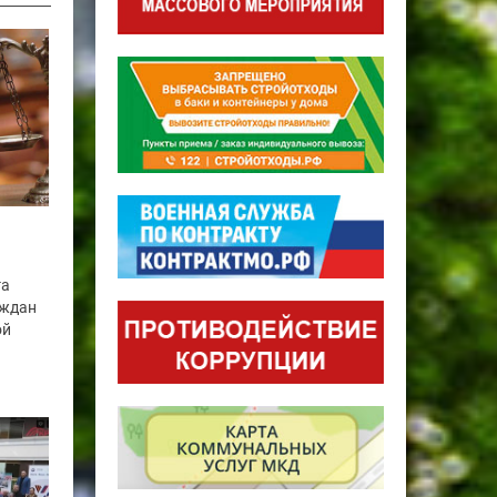
га
аждан
ой