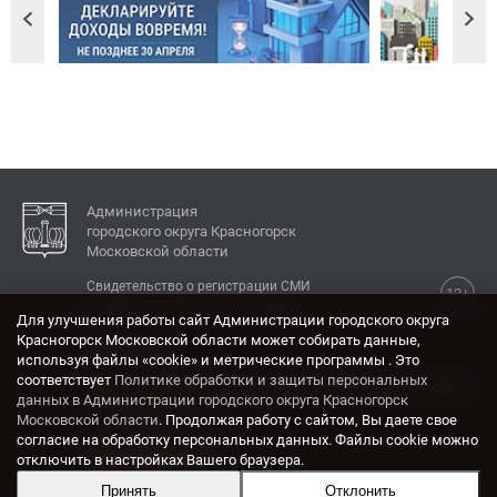
Администрация
городского округа Красногорск
Московской области
Свидетельство о регистрации СМИ
12+
Эл № ФС77-77792 от 31.01.2020.
Для улучшения работы сайт Администрации городского округа
Красногорск Московской области может собирать данные,
КОНТАКТЫ
используя файлы «cookie» и метрические программы . Это
соответствует
Политике обработки и защиты персональных
Адрес: 143404, Московская область, г. Красногорск,
данных в Администрации городского округа Красногорск
ул. Ленина, дом 4.
Московской области
. Продолжая работу с сайтом, Вы даете свое
Электронная почта:
согласие на обработку персональных данных. Файлы cookie можно
krasrn@mosreg.ru
отключить в настройках Вашего браузера.
Принять
Отклонить