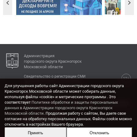
Администрация
городского округа Красногорск
Московской области
Свидетельство о регистрации СМИ
12+
Эл № ФС77-77792 от 31.01.2020.
Для улучшения работы сайт Администрации городского округа
Красногорск Московской области может собирать данные,
КОНТАКТЫ
используя файлы «cookie» и метрические программы . Это
соответствует
Политике обработки и защиты персональных
Адрес: 143404, Московская область, г. Красногорск,
данных в Администрации городского округа Красногорск
ул. Ленина, дом 4.
Московской области
. Продолжая работу с сайтом, Вы даете свое
Электронная почта:
согласие на обработку персональных данных. Файлы cookie можно
krasrn@mosreg.ru
отключить в настройках Вашего браузера.
Принять
Отклонить
Разработка и поддержка сайта ADN