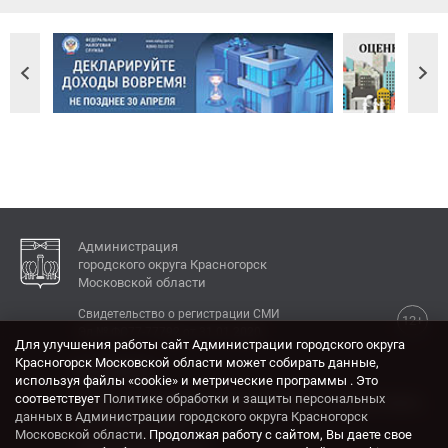
Администрация
городского округа Красногорск
Московской области
Свидетельство о регистрации СМИ
12+
Эл № ФС77-77792 от 31.01.2020.
Для улучшения работы сайт Администрации городского округа
Красногорск Московской области может собирать данные,
КОНТАКТЫ
используя файлы «cookie» и метрические программы . Это
соответствует
Политике обработки и защиты персональных
Адрес: 143404, Московская область, г. Красногорск,
данных в Администрации городского округа Красногорск
ул. Ленина, дом 4.
Московской области
. Продолжая работу с сайтом, Вы даете свое
Электронная почта: