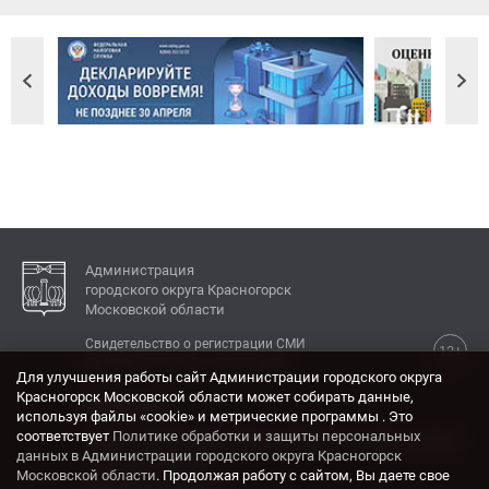
Администрация
городского округа Красногорск
Московской области
Свидетельство о регистрации СМИ
12+
Эл № ФС77-77792 от 31.01.2020.
Для улучшения работы сайт Администрации городского округа
Красногорск Московской области может собирать данные,
КОНТАКТЫ
используя файлы «cookie» и метрические программы . Это
соответствует
Политике обработки и защиты персональных
Адрес: 143404, Московская область, г. Красногорск,
данных в Администрации городского округа Красногорск
ул. Ленина, дом 4.
Московской области
. Продолжая работу с сайтом, Вы даете свое