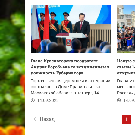
Глава Красногорска поздравил
Новую с
Андрея Воробьева со вступлением в
свыше 1
должность Губернатора
открыли
Торжественная церемония инаугурации
Глава му
состоялась в Доме Правительства
местного
Московской области в четверг, 14
Россия»
сентября.
Волков о
14.09.2023
14.09
Назад
1