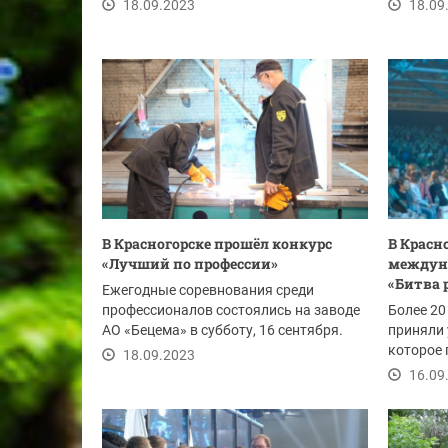
18.09.2023
18.09
В Красногорске прошёл конкурс
В Красн
«Лучший по профессии»
междун
«Битва 
Ежегодные соревнования среди
профессионалов состоялись на заводе
Более 20
АО «Бецема» в субботу, 16 сентября.
приняли 
которое 
18.09.2023
субботу, 
16.09