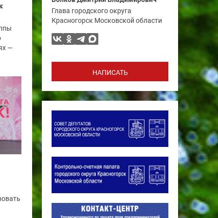
к
Глава городского округа
Красногорск Московской области
уппы
о
ях —
НАПИСАТЬ
вовать