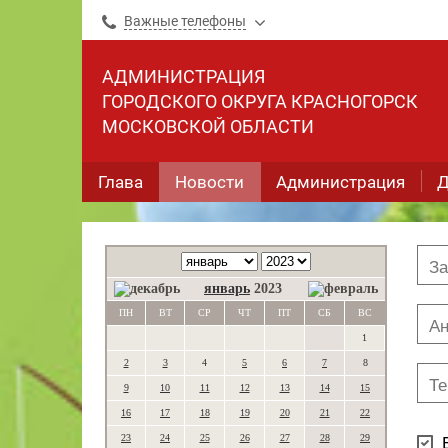
Важные телефоны
АДМИНИСТРАЦИЯ
ГОРОДСКОГО ОКРУГА КРАСНОГОРСК
МОСКОВСКОЙ ОБЛАСТИ
Глава
Новости
Администрация
Д
январь
2023
ПН
ВТ
СР
ЧТ
ПТ
СБ
ВС
1
2
3
4
5
6
7
8
9
10
11
12
13
14
15
16
17
18
19
20
21
22
23
24
25
26
27
28
29