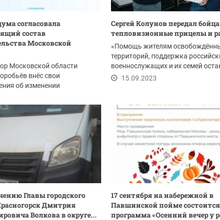
ума согласовала
Сергей Колунов передал бойц
ящий состав
тепловизионные прицелы и 
льства Московской
«Помощь жителям освобождённ
территорий, поддержка российск
тор Московской области
военнослужащих и их семей оста
оробьёв внёс свои
приоритетными...
15.09.2023
ения об изменении
ящего состава
.2023
ьства...
чению Главы городского
17 сентября на набережной в
Красногорск Дмитрия
Павшинской пойме состоится
ровича Волкова в округе...
программа «Осенний вечер у 