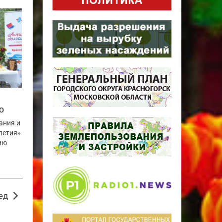
О
ания и
летия»
ию
ед