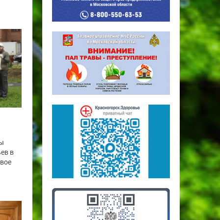
цы
ев в
свое