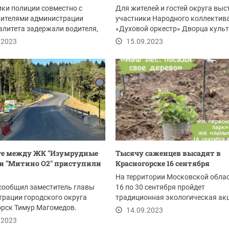
ки полиции совместно с
Для жителей и гостей округа выс
вителями администрации
участники Народного коллектив
литета задержали водителя,
«Духовой оркестр» Дворца куль
перевозил...
«Подмосковье».
.2023
15.09.2023
ге между ЖК "Изумрудные
Тысячу саженцев высадят в
и "Митино О2" приступили
Красногорске 16 сентября
На территории Московской облас
сообщил заместитель главы
16 по 30 сентября пройдет
рации городского округа
традиционная экологическая ак
рск Тимур Магомедов.
"Наш лес. Посади своё...
14.09.2023
.2023