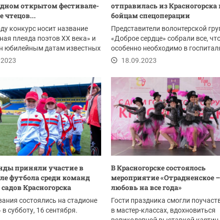
одном открытом фестивале-
отправилась из Красногорска 
 чтецов...
бойцам спецоперации
оду конкурс носит название
Представители волонтерской гр
ая плеяда поэтов XX века» и
«Доброе сердце» собрали все, чт
н юбилейным датам известных
особенно необходимо в госпитал
их...
шовный...
.2023
18.09.2023
нды приняли участие в
В Красногорске состоялось
ле футбола среди команд
мероприятие «Отрадненское –
 садов Красногорска
любовь на все года»
ания состоялись на стадионе
Гости праздника смогли поучаст
 в субботу, 16 сентября.
в мастер-классах, вдохновиться