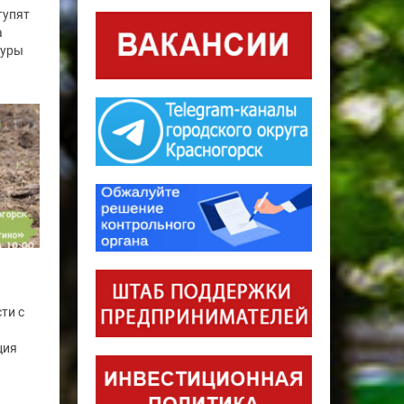
тупят
а
туры
ти с
ция