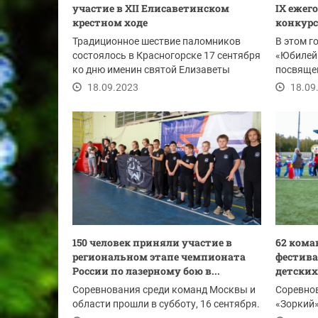
участие в XII Елисаветинском
IX ежег
крестном ходе
конкурсе
Традиционное шествие паломников
В этом г
состоялось в Красногорске 17 сентября
«Юбилейн
ко дню именин святой Елизаветы
посвяще
Федоровны.
российск
18.09.2023
18.09
150 человек приняли участие в
62 кома
региональном этапе чемпионата
фестива
России по лазерному бою в...
детских
Соревнования среди команд Москвы и
Соревнов
области прошли в субботу, 16 сентября.
«Зоркий»