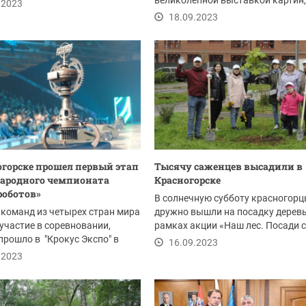
великолепной выставкой картин,
.2023
погулять по яркой,...
18.09.2023
огорске прошел первый этап
Тысячу саженцев высадили в
ародного чемпионата
Красногорске
роботов»
В солнечную субботу красногор
 команд из четырех стран мира
дружно вышли на посадку деревь
участие в соревновании,
рамках акции «Наш лес. Посади 
прошло в "Крокус Экспо" в
дерево»
16.09.2023
16...
.2023