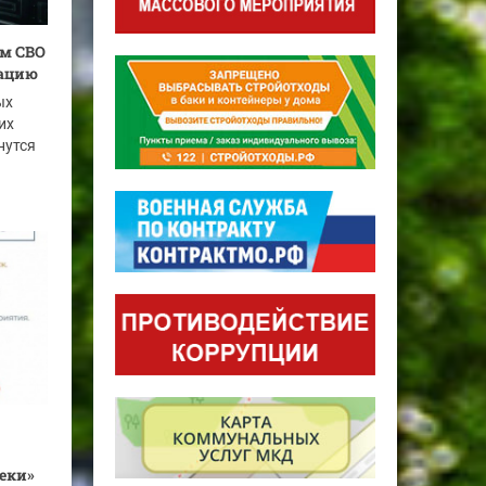
ам СВО
рацию
ых
их
нутся
реки»