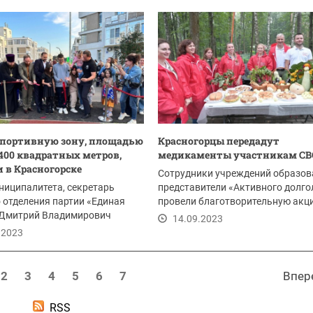
портивную зону, площадью
Красногорцы передадут
400 квадратных метров,
медикаменты участникам СВ
 в Красногорске
Сотрудники учреждений образов
ниципалитета, секретарь
представители «Активного долго
 отделения партии «Единая
провели благотворительную акц
 Дмитрий Владимирович
«Фестиваль...
14.09.2023
смотрел...
.2023
2
3
4
5
6
7
Впер
RSS