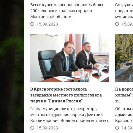
Всего курсом воспользовались более
Сотрудни
200 человек из разных городов
предста
Московской области.
муниципа
который 
15.09.2023
15.09
В Красногорске состоялось
На доро
заседание местного политсовета
холмы" 
партии "Единая Россия"
к...
Глава муниципалитета, секретарь
Об этом 
местного отделения партии Дмитрий
админист
Владимирович Волков провёл встречу с
Красного
членами совета...
15.09.2023
14.09