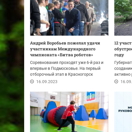
Андрей Воробьев пожелал удачи
12 учас
участникам Международного
обустро
чемпионата «Битва роботов»
году
Соревнования проходят уже 6-й раз и
Губерна
впервые в Подмосковье. На первый
создани
отборочный этап в Красногорск
активно 
приехали 24...
16.09.2023
16.09