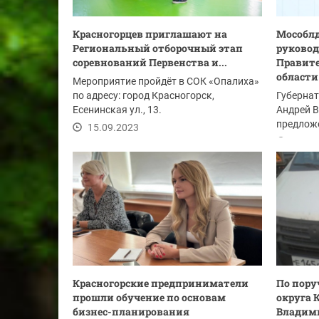
Красногорцев приглашают на
Мособлд
Региональный отборочный этап
руковод
соревнований Первенства и...
Правите
области
Мероприятие пройдёт в СОК «Опалиха»
по адресу: город Красногорск,
Губерна
Есенинская ул., 13.
Андрей В
предлож
15.09.2023
руковод
15.09
Правител
Красногорские предприниматели
По пору
прошли обучение по основам
округа 
бизнес-планирования
Владими