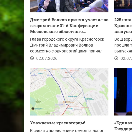
Дмитрий Волков принял участие во
225 нов
втором этапе 31-й Конференции
Красног
Московского областного...
выпуск
Глава городского округа Красногорск
Во Двор
Дмитрий Владимирович Волков
прошла 
совместно с однопартийцами принял
выпускн
участие во втором...
колледжа
02.07.2026
02.07
Уважаемые красногорцы!
«Единая
Госуда
В связи с проведением ремонта дорог