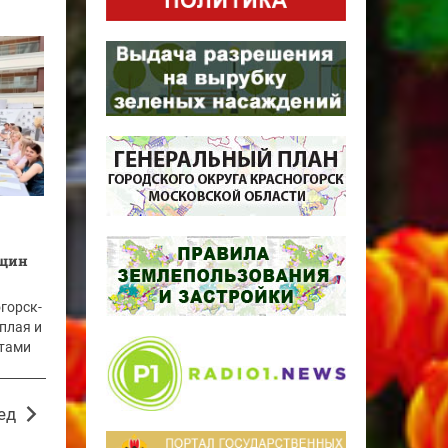
нщин
горск-
плая и
йтами
ед