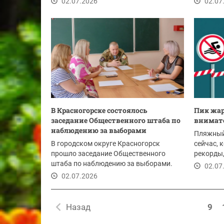
02.07.2026
02.07
В Красногорске состоялось
Пик жар
заседание Общественного штаба по
внимат
наблюдению за выборами
Пляжный 
В городском округе Красногорск
сейчас, 
прошло заседание Общественного
рекорды,
штаба по наблюдению за выборами.
безопасн
02.07
Участники обсудили...
02.07.2026
Назад
9