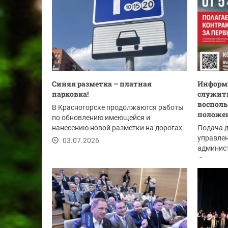
Синяя разметка – платная
Информа
парковка!
служить
восполь
В Красногорске продолжаются работы
положе
по обновлению имеющейся и
нанесению новой разметки на дорогах.
Подача 
Одна из точек, где...
управлен
03.07.2026
админист
Красного
03.07