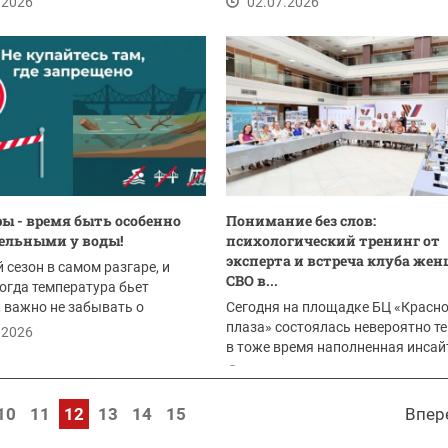
.2026
02.07.2026
ы - время быть особенно
Понимание без слов:
ельными у воды!
психологический тренинг от
эксперта и встреча клуба же
сезон в самом разгаре, и
СВО в...
когда температура бьет
 важно не забывать о
Сегодня на площадке БЦ «Красно
ости. Отдых у...
плаза» состоялась невероятно те
.2026
в тоже время наполненная инса
встреча...
02.07.2026
10
11
12
13
14
15
Впер