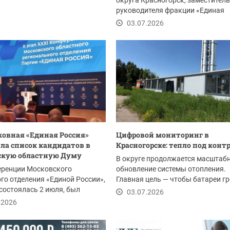
округа Красногорск, заместитель
руководителя фракции «Единая
Россия» Артур...
03.07.2026
овная «Единая Россия»
Цифровой мониторинг в
ла список кандидатов в
Красногорске: тепло под конт
скую областную Думу
В округе продолжается масштаб
еренции Московского
обновление системы отопления.
го отделения «Единой России»,
Главная цель — чтобы батареи г
состоялась 2 июля, был
стабильно, а...
03.07.2026
н список...
.2026