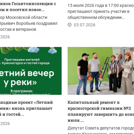
иков Госавтоинспекции с
15 июля 2026 года в 17:00 красн
м и посетил новое...
приглашают принять участие в
тор Московской области
общественном обсуждении...
Юрьевич Воробьев поздравил
03.07.2026
остав и ветеранов
нспекции с...
.2026
ыходные проект «Летний
Капитальный ремонт в
 реки» вновь приглашает
красногорской гимназии №2
и гостей...
планируют завершить до кон
июля....
.2026
Депутат Совета депутатов город