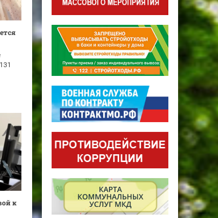
ается
е
 131
вой к