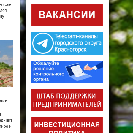
 числе
ился
ну
роки
т
единит
Мира и