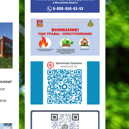
ролем!
ное
рели