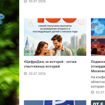
03.07.2026
#ЦифраДня, за которой - сотни
Подмоск
счастливых историй
утверди
Москов
03.07.2026
На конф
областно
которая 
утвержде
03.07