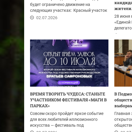
кандида
будет ограничено движение на
жители.
следующих участках: Красный участок
улицы...
28 июня 
02.07.2026
«Единой 
делегато
из...
02.07
ВРЕМЯ ТВОРИТЬ ЧУДЕСА: СТАНЬТЕ
В Подмо
УЧАСТНИКОМ ФЕСТИВАЛЯ «МАГИ В
обществ
ПАРКАХ»
выборам
Совсем скоро пройдет яркое событие
Главная 
для всех любителей иллюзионного
открытос
искусства — фестиваль под
обществе
художественным...
голосован