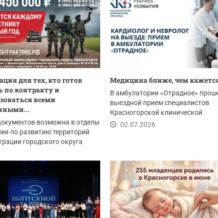
ция для тех, кто готов
Медицина ближе, чем кажетс
 по контракту и
В амбулатории «Отрадное» прош
зоваться всеми
выездной прием специалистов
нными...
Красногорской клинической
документов возможна в отделы
больницы - и он получился...
02.07.2026
ия по развитию территорий
рации городского округа
рск:
.2026