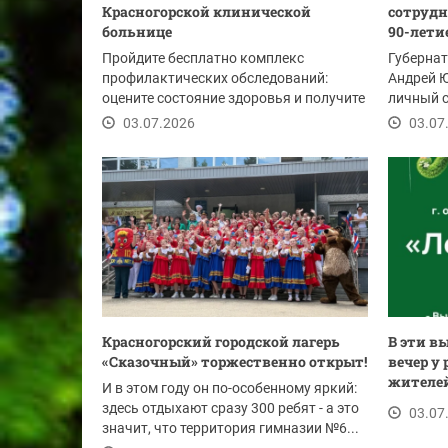
Красногорской клинической
сотрудн
больнице
90-летие
Пройдите бесплатно комплекс
Губерна
профилактических обследований:
Андрей 
оцените состояние здоровья и получите
личный с
рекомендации врачей.
Госавтои
03.07.2026
03.07
Красногорский городской лагерь
В эти в
«Сказочный» торжественно открыт!
вечер у
жителей 
И в этом году он по-особенному яркий:
здесь отдыхают сразу 300 ребят - а это
03.07
значит, что территория гимназии №6...