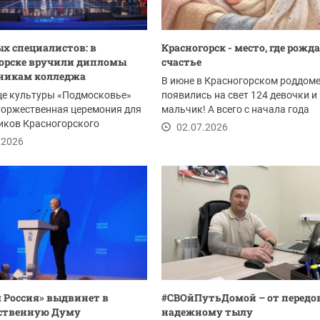
ых специалистов: в
Красногорск - место, где рожд
орске вручили дипломы
счастье
никам колледжа
В июне в Красногорском роддом
це культуры «Подмосковье»
появились на свет 124 девочки и
торжественная церемония для
мальчик! А всего с начала года
иков Красногорского
красногорские...
02.07.2026
. В этом году...
.2026
 Россия» выдвинет в
#СВОйПутьДомой – от передо
рственную Думу
надежному тылу