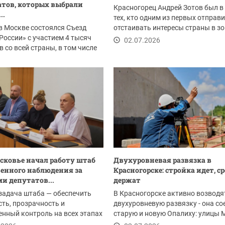
тов, которых выбрали
Красногорец Андрей Зотов был в
..
тех, кто одним из первых отправ
в Москве состоялся Съезд
отстаивать интересы страны в зо
России» с участием 4 тысяч
проведения...
02.07.2026
в со всей страны, в том числе
.2026
сковье начал работу штаб
Двухуровневая развязка в
енного наблюдения за
Красногорске: стройка идет, с
и депутатов...
держат
задача штаба — обеспечить
В Красногорске активно возводя
ть, прозрачность и
двухуровневую развязку - она со
нный контроль на всех этапах
старую и новую Опалиху: улицы 
ия. В его...
Ольховую.