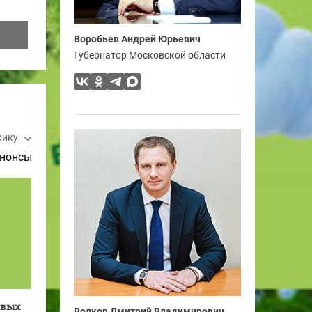
Воробьев Андрей Юрьевич
Губернатор Московской области
рику
нонсы
овых
Волков Дмитрий Владимирович