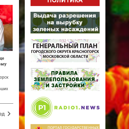
ще
ому
горск
вших
ед