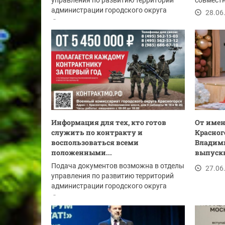
управления по развитию территорий
совместн
администрации городского округа
легендар
28.06
Красногорск:
29.06.2026
Информация для тех, кто готов
От имен
служить по контракту и
Красног
воспользоваться всеми
Владим
положенными...
выпускн
Подача документов возможна в отделы
27.06
управления по развитию территорий
администрации городского округа
Красногорск:
28.06.2026