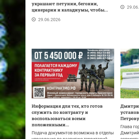
украшают петунии, бегонии,
29.06
цинерарии и каладиумы, чтобы...
29.06.2026
Информация для тех, кто готов
Дмитрий
служить по контракту и
устано
воспользоваться всеми
Петрову
положенными...
Глава го
Подача документов возможна в отделы
Дмитрий