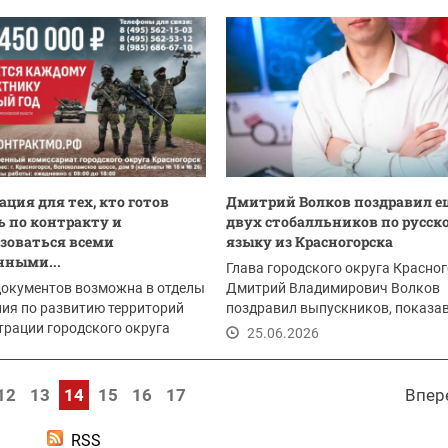
ция для тех, кто готов
Дмитрий Волков поздравил е
 по контракту и
двух стобалльников по русск
зоваться всеми
языку из Красногорска
нными...
Глава городского округа Красно
документов возможна в отделы
Дмитрий Владимирович Волков
ия по развитию территорий
поздравил выпускников, показа
рации городского округа
высший результат на...
25.06.2026
рск:
.2026
12
13
14
15
16
17
Впер
RSS