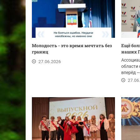
Молодость - это время мечтать без
Ещё бол
границ
наших Г
Ассоциа
27.06.2026
области 
вперёд —
соглашен
27.06