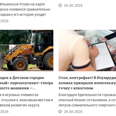
Ильинское-Усово на карте
26.06.2026
рска появился сравнительно
 однако его история уходит
в...
.2026
одок в Детском городке
Стоп, контрафакт! В Изумруд
ный» перезапускают: теперь
холмах прикрыли нелегальн
просто машинки —...
точку с алкоголем
е и игровых элементах
Благодаря бдительности горожа
 отсылки к знаковым местам и
опасный бизнес остановили, а со
ехам развития округа.
литров сомнительного спиртного
аезд...
изъяли.
.2026
26.06.2026