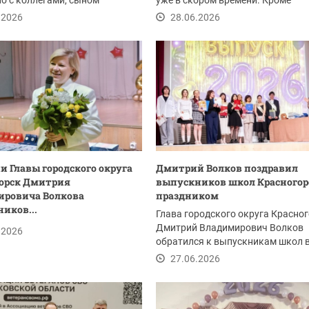
о с коллегами, сыном
уже в скором времени. Кроме
ного хоккеиста...
дизельных генераторов в...
.2026
28.06.2026
и Главы городского округа
Дмитрий Волков поздравил
орск Дмитрия
выпускников школ Красногор
ировича Волкова
праздником
иков...
Глава городского округа Красно
Дмитрий Владимирович Волков
.2026
обратился к выпускникам школ в
который для...
27.06.2026