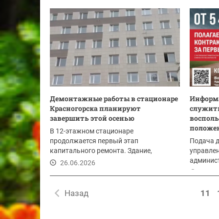
Демонтажные работы в стационаре
Информа
Красногорска планируют
служить
завершить этой осенью
восполь
положе
В 12-этажном стационаре
продолжается первый этап
Подача 
капитального ремонта. Здание,
управлен
построенное в 1980-е годы, ждет
админист
26.06.2026
полное...
Красного
26.06
Назад
11