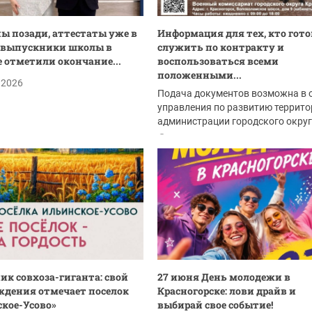
ы позади, аттестаты уже в
Информация для тех, кто гото
 выпускники школы в
служить по контракту и
 отметили окончание...
воспользоваться всеми
положенными...
.2026
Подача документов возможна в 
управления по развитию террито
администрации городского окру
Красногорск:
27.06.2026
ик совхоза-гиганта: свой
27 июня День молодежи в
ждения отмечает поселок
Красногорске: лови драйв и
кое-Усово»
выбирай свое событие!