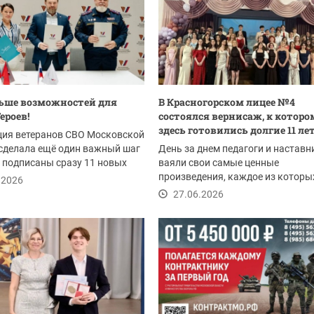
ьше возможностей для
В Красногорском лицее №4
ероев!
состоялся вернисаж, к которо
здесь готовились долгие 11 ле
ция ветеранов СВО Московской
сделала ещё один важный шаг
День за днем педагоги и наставн
 подписаны сразу 11 новых
ваяли свои самые ценные
ий...
произведения, каждое из которых
.2026
целый мир! Они щедро...
27.06.2026