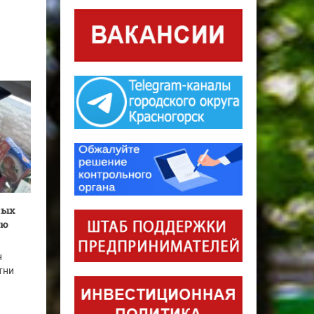
ных
ую
н
тни