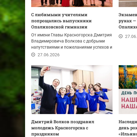
С любимыми учителями
Экзамен
попрощались выпускники
руках —
Опалиховской гимназии
Опалихе
От имени Главы Красногорска Дмитрия
27.06
Владимировича Волкова с добрыми
напутствиями и пожеланиями успехов и
новых...
27.06.2026
Дмитрий Волков поздравил
Наследн
молодежь Красногорска с
день ро
праздником
«Ильинс