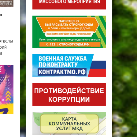
в
отделы
рий
га