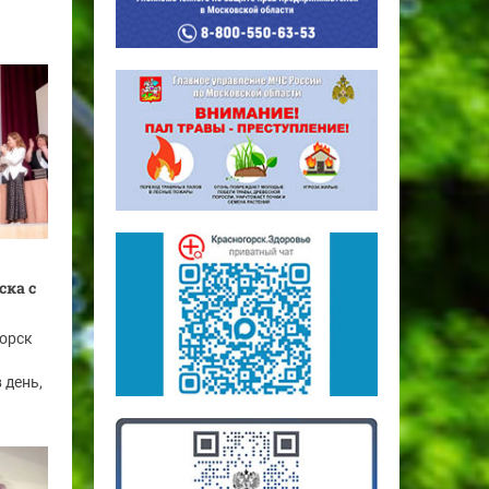
ска с
горск
 день,