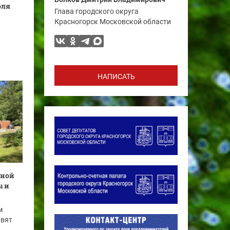
юля
Глава городского округа
Красногорск Московской области
НАПИСАТЬ
иной
ы и
м
авят