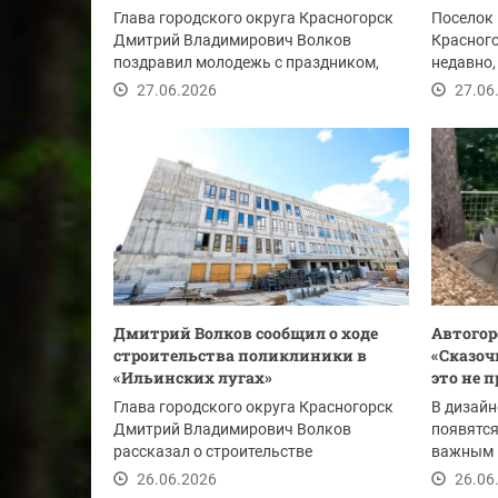
Глава городского округа Красногорск
Поселок 
Дмитрий Владимирович Волков
Красного
поздравил молодежь с праздником,
недавно,
отметив, что именно...
корнями 
27.06.2026
27.06
Дмитрий Волков сообщил о ходе
Автогор
строительства поликлиники в
«Сказоч
«Ильинских лугах»
это не 
Глава городского округа Красногорск
В дизайн
Дмитрий Владимирович Волков
появятся
рассказал о строительстве
важным в
поликлиники на 400...
Каждый з
26.06.2026
26.06