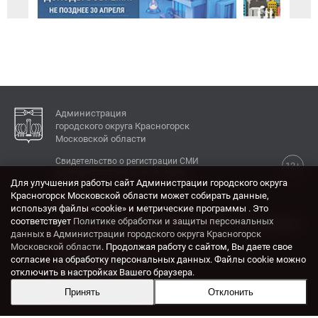
Администрация
городского округа Красногорск
Московской области
Свидетельство о регистрации СМИ
12+
Эл № ФС77-77792 от 31.01.2020.
Для улучшения работы сайт Администрации городского округа
Красногорск Московской области может собирать данные,
КОНТАКТЫ
используя файлы «cookie» и метрические программы . Это
соответствует
Политике обработки и защиты персональных
Адрес: 143404, Московская область, г. Красногорск,
данных в Администрации городского округа Красногорск
ул. Ленина, дом 4.
Московской области
. Продолжая работу с сайтом, Вы даете свое
Электронная почта:
согласие на обработку персональных данных. Файлы cookie можно
krasrn@mosreg.ru
отключить в настройках Вашего браузера.
Принять
Отклонить
Разработка и поддержка сайта ADN