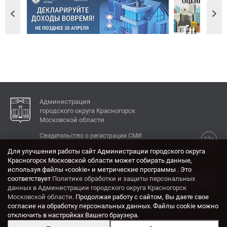
Администрация
городского округа Красногорск
Московской области
Свидетельство о регистрации СМИ
12+
Эл № ФС77-77792 от 31.01.2020.
Для улучшения работы сайт Администрации городского округа
Красногорск Московской области может собирать данные,
КОНТАКТЫ
используя файлы «cookie» и метрические программы . Это
соответствует
Политике обработки и защиты персональных
Адрес: 143404, Московская область, г. Красногорск,
данных в Администрации городского округа Красногорск
ул. Ленина, дом 4.
Московской области
. Продолжая работу с сайтом, Вы даете свое
Электронная почта:
согласие на обработку персональных данных. Файлы cookie можно
krasrn@mosreg.ru
отключить в настройках Вашего браузера.