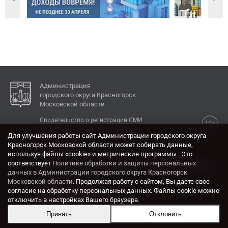
Администрация
городского округа Красногорск
Московской области
Свидетельство о регистрации СМИ
12+
Эл № ФС77-77792 от 31.01.2020.
Для улучшения работы сайт Администрации городского округа
Красногорск Московской области может собирать данные,
КОНТАКТЫ
используя файлы «cookie» и метрические программы . Это
соответствует
Политике обработки и защиты персональных
Адрес: 143404, Московская область, г. Красногорск,
данных в Администрации городского округа Красногорск
ул. Ленина, дом 4.
Московской области
. Продолжая работу с сайтом, Вы даете свое
Электронная почта:
согласие на обработку персональных данных. Файлы cookie можно
krasrn@mosreg.ru
отключить в настройках Вашего браузера.
Принять
Отклонить
Разработка и поддержка сайта ADN