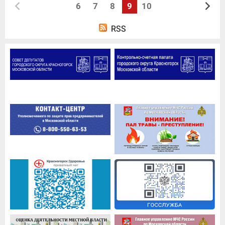
6
7
8
9
10
RSS