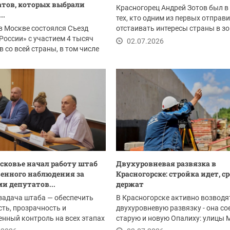
тов, которых выбрали
Красногорец Андрей Зотов был в
..
тех, кто одним из первых отправ
в Москве состоялся Съезд
отстаивать интересы страны в зо
России» с участием 4 тысяч
проведения...
02.07.2026
в со всей страны, в том числе
.2026
сковье начал работу штаб
Двухуровневая развязка в
енного наблюдения за
Красногорске: стройка идет, с
и депутатов...
держат
задача штаба — обеспечить
В Красногорске активно возводя
ть, прозрачность и
двухуровневую развязку - она со
нный контроль на всех этапах
старую и новую Опалиху: улицы 
ия. В его...
Ольховую.