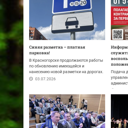
Синяя разметка – платная
Информа
парковка!
служить
восполь
В Красногорске продолжаются работы
положе
по обновлению имеющейся и
нанесению новой разметки на дорогах.
Подача 
Одна из точек, где...
управлен
03.07.2026
админист
Красного
03.07