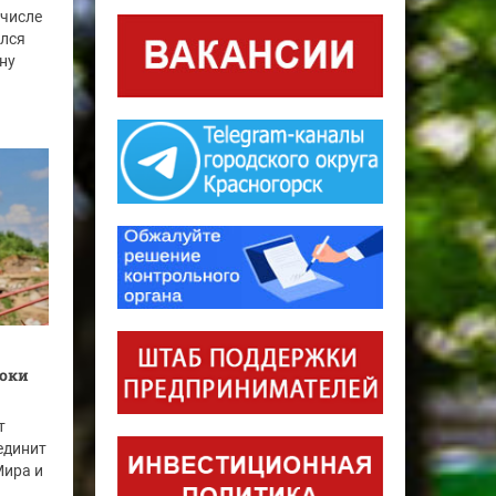
 числе
ился
ну
роки
т
единит
Мира и