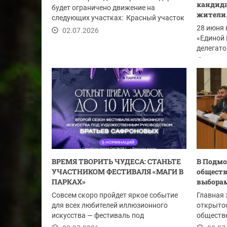
кандида
будет ограничено движение на
жители.
следующих участках: Красный участок
улицы...
28 июня 
02.07.2026
«Единой 
делегато
из...
02.07
ВРЕМЯ ТВОРИТЬ ЧУДЕСА: СТАНЬТЕ
В Подмо
УЧАСТНИКОМ ФЕСТИВАЛЯ «МАГИ В
обществ
ПАРКАХ»
выборам
Совсем скоро пройдет яркое событие
Главная 
для всех любителей иллюзионного
открытос
искусства — фестиваль под
обществе
художественным...
голосован