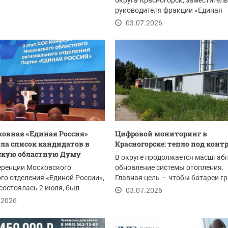
округа Красногорск, заместитель
руководителя фракции «Единая
Россия» Артур...
03.07.2026
овная «Единая Россия»
Цифровой мониторинг в
ла список кандидатов в
Красногорске: тепло под конт
скую областную Думу
В округе продолжается масштаб
еренции Московского
обновление системы отопления.
го отделения «Единой России»,
Главная цель — чтобы батареи г
состоялась 2 июля, был
стабильно, а...
03.07.2026
н список...
.2026