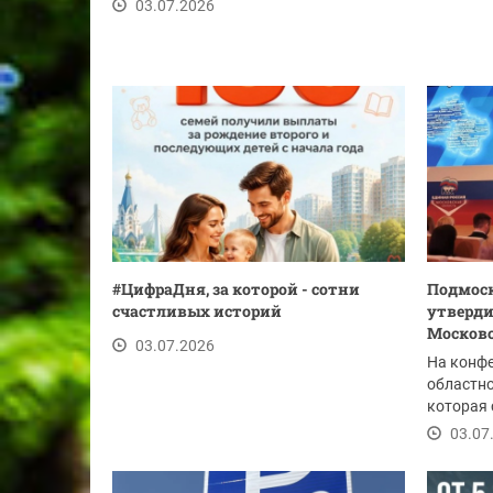
03.07.2026
#ЦифраДня, за которой - сотни
Подмоск
счастливых историй
утверди
Москов
03.07.2026
На конф
областно
которая 
утвержде
03.07