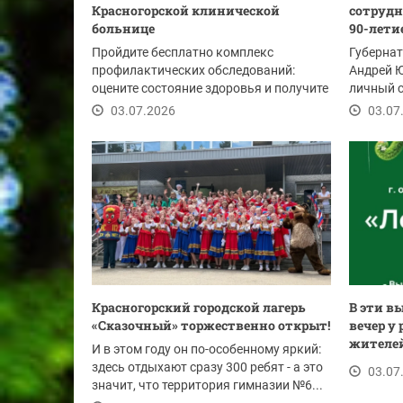
Красногорской клинической
сотрудн
больнице
90-летие
Пройдите бесплатно комплекс
Губерна
профилактических обследований:
Андрей 
оцените состояние здоровья и получите
личный с
рекомендации врачей.
Госавтои
03.07.2026
03.07
Красногорский городской лагерь
В эти в
«Сказочный» торжественно открыт!
вечер у
жителей 
И в этом году он по-особенному яркий:
здесь отдыхают сразу 300 ребят - а это
03.07
значит, что территория гимназии №6...