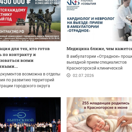
ция для тех, кто готов
Медицина ближе, чем кажетс
 по контракту и
В амбулатории «Отрадное» прош
зоваться всеми
выездной прием специалистов
нными...
Красногорской клинической
документов возможна в отделы
больницы - и он получился...
02.07.2026
ия по развитию территорий
рации городского округа
рск:
.2026