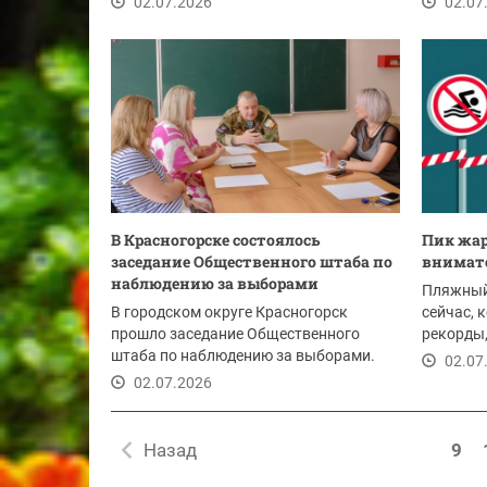
02.07.2026
02.07
В Красногорске состоялось
Пик жар
заседание Общественного штаба по
внимат
наблюдению за выборами
Пляжный 
В городском округе Красногорск
сейчас, 
прошло заседание Общественного
рекорды,
штаба по наблюдению за выборами.
безопасн
02.07
Участники обсудили...
02.07.2026
Назад
9