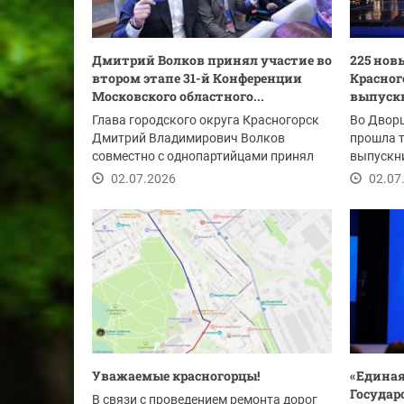
Дмитрий Волков принял участие во
225 нов
втором этапе 31-й Конференции
Красног
Московского областного...
выпуск
Глава городского округа Красногорск
Во Двор
Дмитрий Владимирович Волков
прошла 
совместно с однопартийцами принял
выпускн
участие во втором...
колледжа
02.07.2026
02.07
Уважаемые красногорцы!
«Единая
Госуда
В связи с проведением ремонта дорог