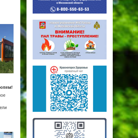
ролем!
ное
рели