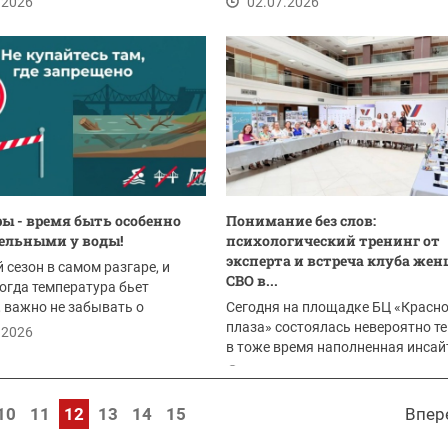
.2026
02.07.2026
ы - время быть особенно
Понимание без слов:
ельными у воды!
психологический тренинг от
эксперта и встреча клуба же
сезон в самом разгаре, и
СВО в...
когда температура бьет
 важно не забывать о
Сегодня на площадке БЦ «Красно
ости. Отдых у...
плаза» состоялась невероятно те
.2026
в тоже время наполненная инса
встреча...
02.07.2026
10
11
12
13
14
15
Впер