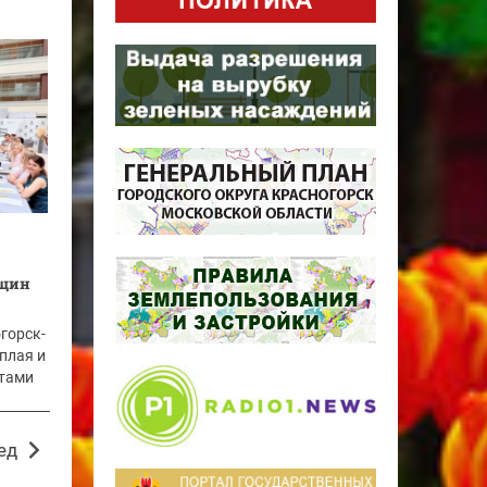
нщин
горск-
плая и
йтами
ед