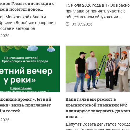
иков Госавтоинспекции с
15 июля 2026 года в 17:00 красн
м и посетил новое...
приглашают принять участие в
тор Московской области
общественном обсуждении...
Юрьевич Воробьев поздравил
03.07.2026
остав и ветеранов
нспекции с...
.2026
ыходные проект «Летний
Капитальный ремонт в
 реки» вновь приглашает
красногорской гимназии №2
и гостей...
планируют завершить до кон
июля....
.2026
Депутат Совета депутатов город