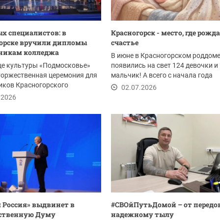
ых специалистов: в
Красногорск - место, где рожд
орске вручили дипломы
счастье
никам колледжа
В июне в Красногорском роддом
це культуры «Подмосковье»
появились на свет 124 девочки и
торжественная церемония для
мальчик! А всего с начала года
иков Красногорского
красногорские...
02.07.2026
. В этом году...
.2026
 Россия» выдвинет в
#СВОйПутьДомой – от передо
рственную Думу
надежному тылу