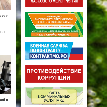
ается
е
 131
вой к