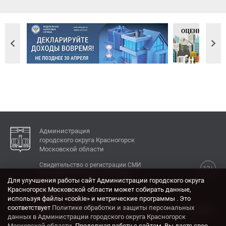
Администрация
городского округа Красногорск
Московской области
Свидетельство о регистрации СМИ
12+
Эл № ФС77-77792 от 31.01.2020.
Для улучшения работы сайт Администрации городского округа
Красногорск Московской области может собирать данные,
КОНТАКТЫ
используя файлы «cookie» и метрические программы . Это
соответствует
Политике обработки и защиты персональных
Адрес: 143404, Московская область, г. Красногорск,
данных в Администрации городского округа Красногорск
ул. Ленина, дом 4.
Московской области
. Продолжая работу с сайтом, Вы даете свое