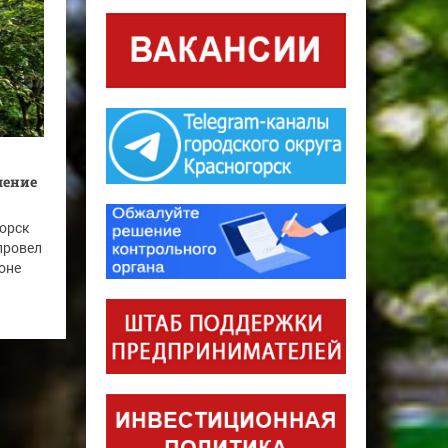
шение
горск
провел
оне