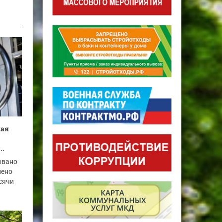
кая
..
овано
нено
ысячи