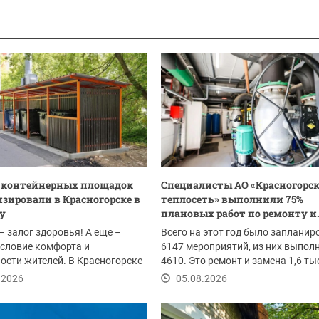
0 контейнерных площадок
Специалисты АО «Красногорс
зировали в Красногорске в
теплосеть» выполнили 75%
ду
плановых работ по ремонту и.
– залог здоровья! А еще –
Всего на этот год было запланир
словие комфорта и
6147 мероприятий, из них выпол
ости жителей. В Красногорске
4610. Это ремонт и замена 1,6 т
ом провели...
погонных...
.2026
05.08.2026