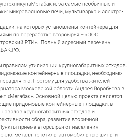
руютехникунаМегабак и, за самые необычные и
ки: микроволновые печи, мультиварка и электро-
щадки, на которых установлены контейнера для
иями по переработке вторсырья – «ООО
итровский РТИ». Полный адресный перечень
АБАК.РФ.
 правилам утилизации крупногабаритных отходов,
придомовые контейнерные площадки, необходимо
ера для кго. Поэтому для удобства жителей
ернатора Московской области Андрея Воробьева в
ект «Мегабак». Основной целью проекта является
ующие придомовые контейнерные площадки, в
 навалов крупногабаритных отходов и
ективности сбора, развитие вторичной
Пункты приема вторсырья от населения
текло, металл, текстиль, автомобильные шины и