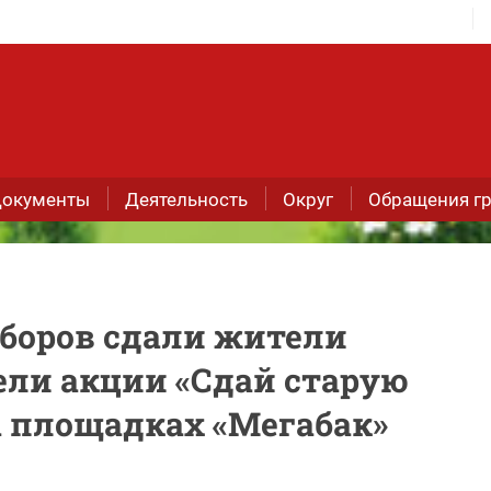
окументы
Деятельность
Округ
Обращения г
иборов сдали жители
ели акции «Сдай старую
а площадках «Мегабак»