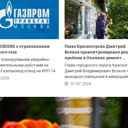
ЛЕНИЕ о стравливании
Глава Красногорска Дмитрий
ого газа
Волков проконтролировал ре
проблем в Опалихе: ремонт...
с планируемыми аварийно-
овительными работами на
Глава городского округа Красно
«Газопровод-отвод на КРП-14
Дмитрий Владимирович Волков 
м 2-я...
выездное совещание в микрорай
.2026
Опалиха после...
31.07.2026