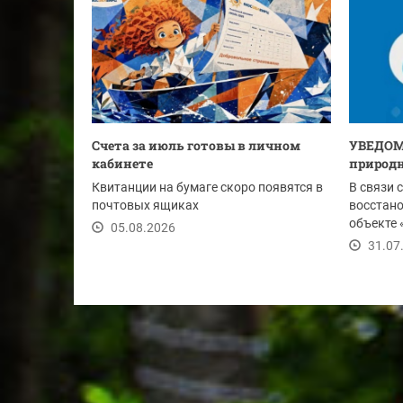
Счета за июль готовы в личном
УВЕДОМ
кабинете
природн
Квитанции на бумаге скоро появятся в
В связи 
почтовых ящиках
восстан
объекте 
05.08.2026
Ду-1020 м
31.07