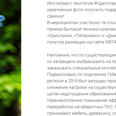
Инстаграм с хештэгом #сдалста
креативные фото получить подар
самокат.
В мероприятии участвуют те пло
приема бытовой техники компан
«Ориспром», «Петромакс» и «Дм
пунктов размещен на сайте МЕГ
Напомним, что по существующим
их запрещено выбрасывать на 
заказывать специальные контейн
Подмосковья, по поручению Губ
регионе в 2019 был запущен про
снижение нагрузки на существ
целях недопущения образования
перенакопления, повышение эфф
переработки негабаритных ТКО. 
принимают мебель, древесину, с