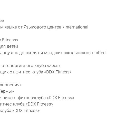
е»
м языке от Языкового центра «International
 Fitness»
для детей
 танцу для дошколят и младших школьников от «Red
от спортивного клуба «Zeus»
щик от фитнес-клуба «DDX Fitness»
охновения»
 Термы»
янию от фитнес-клуба «DDX Fitness»
итнес-клуба «DDX Fitness»
клуба «DDX Fitness»