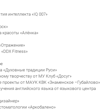
тия интеллекта «IQ 007»
рск»
на красоты «Алёнка»
 «Отражение»
 «DDX Fitness»
ре
да «Духовные традиции Руси»
ному творчеству от МУ Клуб «Досуг»
ие проекты от МАУК КВК «Знаменское –Губайлово»
зучения английского языка от языкового центра
дизайнер»
 стоматологии «Аркобалено»