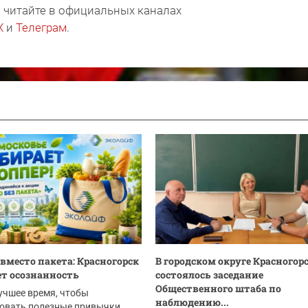
 читайте в официальных каналах
X
и
Телеграм
.
вместо пакета: Красногорск
В городском округе Красногор
т осознанность
состоялось заседание
Общественного штаба по
учшее время, чтобы
наблюдению...
овать полезные привычки.