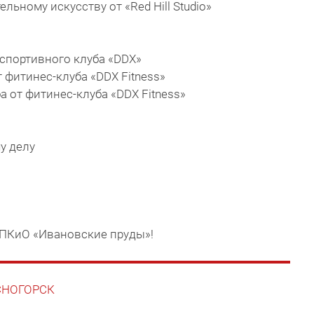
ительному искусству от «Red Hill Studio»
 спортивного клуба «DDX»
 фитинес-клуба «DDX Fitness»
а от фитинес-клуба «DDX Fitness»
у делу
в ПКиО «Ивановские пруды»!
АСНОГОРСК