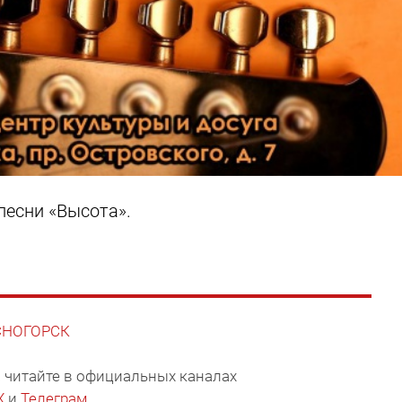
песни «Высота».
АСНОГОРСК
 читайте в официальных каналах
X
и
Телеграм
.