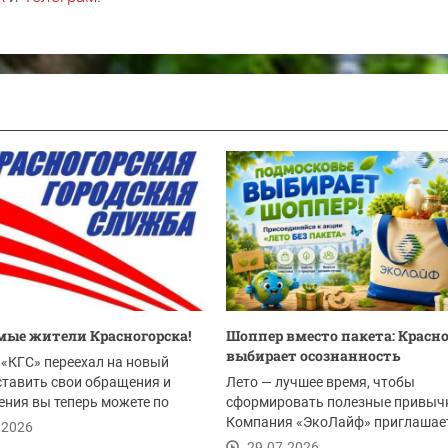
ые жители Красногорска!
Шоппер вместо пакета: Красн
выбирает осознанность
«КГС» переехал на новый
ставить свои обращения и
Лето — лучшее время, чтобы
ния вы теперь можете по
сформировать полезные привыч
Компания «ЭкоЛайф» приглашае
.2026
жителей Красногорска и всего...
29.07.2026