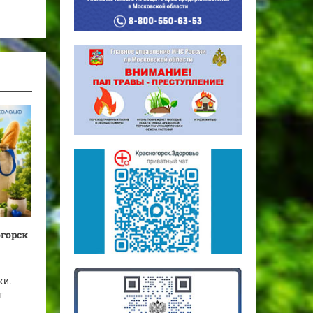
огорск
ки.
т