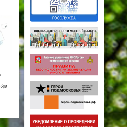
н
ября