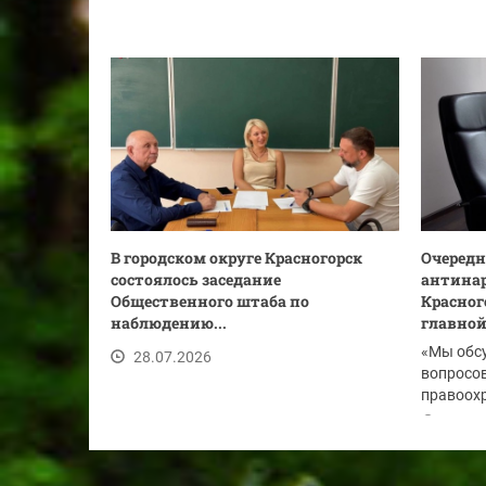
В городском округе Красногорск
Очередн
состоялось заседание
антинар
Общественного штаба по
Красног
наблюдению...
главной.
«Мы обс
28.07.2026
вопросов
правоохр
по...
28.07