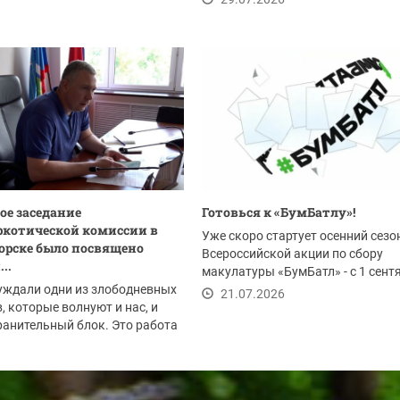
ое заседание
Готовься к «БумБатлу»!
котической комиссии в
Уже скоро стартует осенний сезо
орске было посвящено
Всероссийской акции по сбору
..
макулатуры «БумБатл» - с 1 сент
уждали одни из злободневных
по 30 ноября. Акция...
21.07.2026
, которые волнуют и нас, и
анительный блок. Это работа
.2026