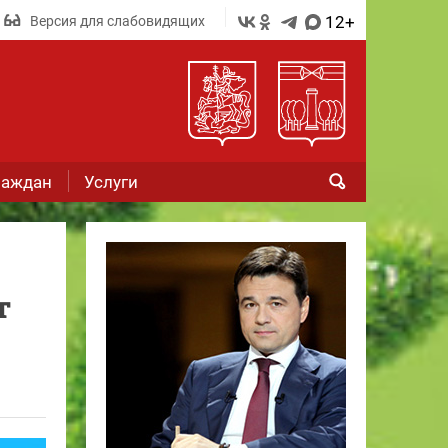
12+
Версия для слабовидящих
раждан
Услуги
т