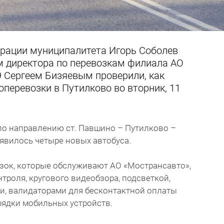
рации муниципалитета Игорь Соболев
м директора по перевозкам филиала АО
 Сергеем Бизяевым проверили, как
перевозки в Путилково во вторник, 11
по направлению ст. Павшино – Путилково –
явилось четыре новых автобуса.
озок, которые обслуживают АО «Мострансавто»,
роля, кругового видеобзора, подсветкой,
и, валидаторами для бесконтактной оплаты
рядки мобильных устройств.