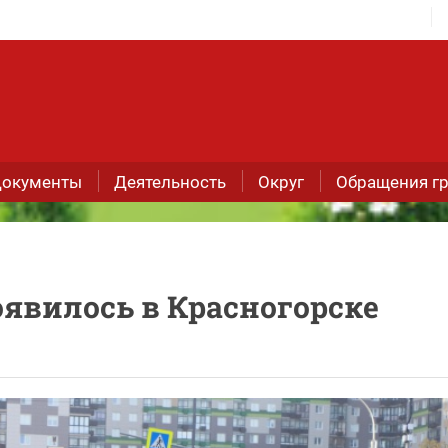
окументы
Деятельность
Округ
Обращения г
оявилось в Красногорске