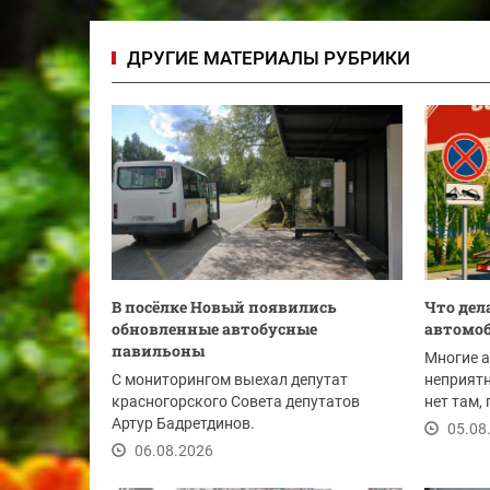
ДРУГИЕ МАТЕРИАЛЫ РУБРИКИ
В посёлке Новый появились
Что дел
обновленные автобусные
автомо
павильоны
Многие 
С мониторингом выехал депутат
неприятн
красногорского Совета депутатов
нет там,
Артур Бадретдинов.
Шансы на
05.08
06.08.2026