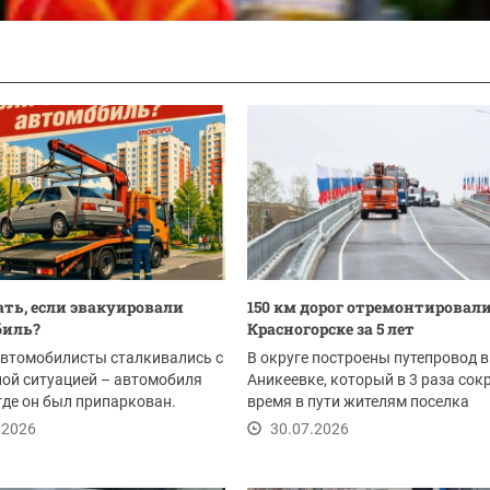
ать, если эвакуировали
150 км дорог отремонтировали
биль?
Красногорске за 5 лет
автомобилисты сталкивались с
В округе построены путепровод в
ой ситуацией – автомобиля
Аникеевке, который в 3 раза сок
 где он был припаркован.
время в пути жителям поселка
 такое...
Нахабино, а также...
.2026
30.07.2026