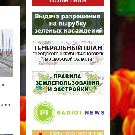
 в
ратил