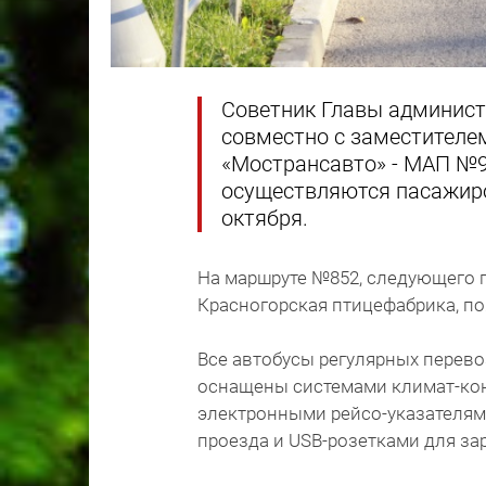
Советник Главы админист
совместно с заместителе
«Мострансавто» - МАП №9
осуществляются пасажиро
октября.
На маршруте №852, следующего 
Красногорская птицефабрика, по
Все автобусы регулярных перев
оснащены системами климат-конт
электронными рейсо-указателям
проезда и USB-розетками для за