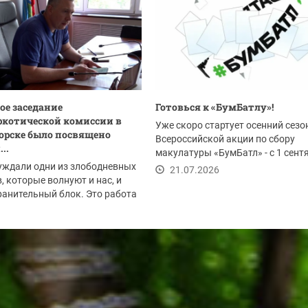
ое заседание
Готовься к «БумБатлу»!
котической комиссии в
Уже скоро стартует осенний сезо
орске было посвящено
Всероссийской акции по сбору
..
макулатуры «БумБатл» - с 1 сент
уждали одни из злободневных
по 30 ноября. Акция...
21.07.2026
, которые волнуют и нас, и
анительный блок. Это работа
.2026