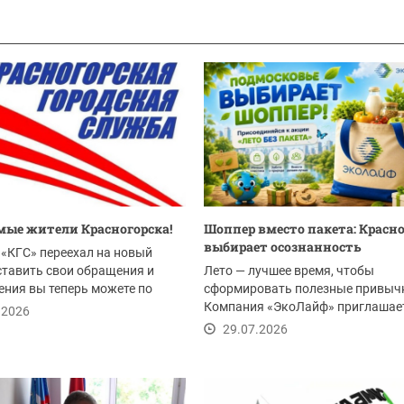
ые жители Красногорска!
Шоппер вместо пакета: Красн
выбирает осознанность
«КГС» переехал на новый
ставить свои обращения и
Лето — лучшее время, чтобы
ния вы теперь можете по
сформировать полезные привыч
Компания «ЭкоЛайф» приглашае
.2026
жителей Красногорска и всего...
29.07.2026