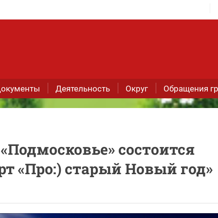
окументы
Деятельность
Округ
Обращения г
К «Подмосковье» состоится
т «Про:) старый Новый год»