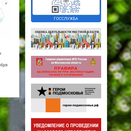
н
ября