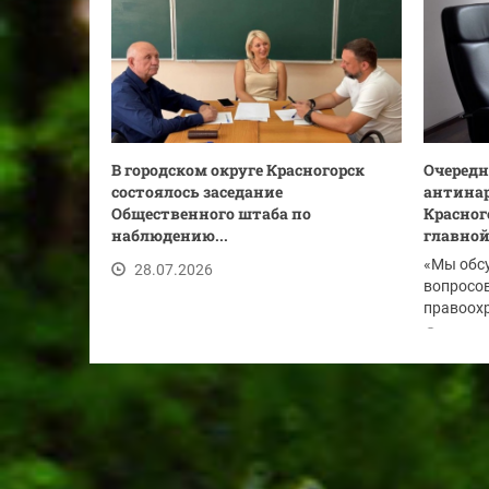
В городском округе Красногорск
Очередн
состоялось заседание
антинар
Общественного штаба по
Красног
наблюдению...
главной.
«Мы обс
28.07.2026
вопросов
правоохр
по...
28.07