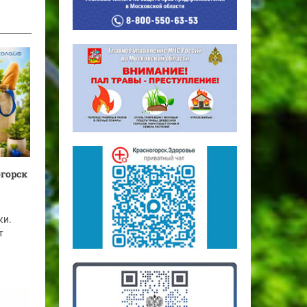
огорск
ки.
т