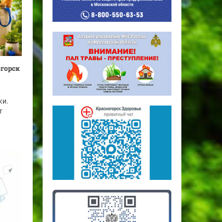
огорск
ки.
т