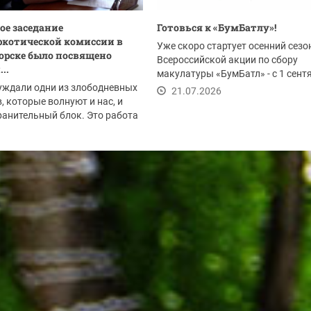
ое заседание
Готовься к «БумБатлу»!
котической комиссии в
Уже скоро стартует осенний сезо
орске было посвящено
Всероссийской акции по сбору
..
макулатуры «БумБатл» - с 1 сент
уждали одни из злободневных
по 30 ноября. Акция...
21.07.2026
, которые волнуют и нас, и
анительный блок. Это работа
.2026