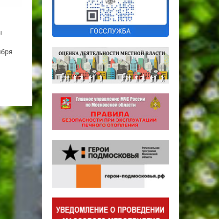
н
ября