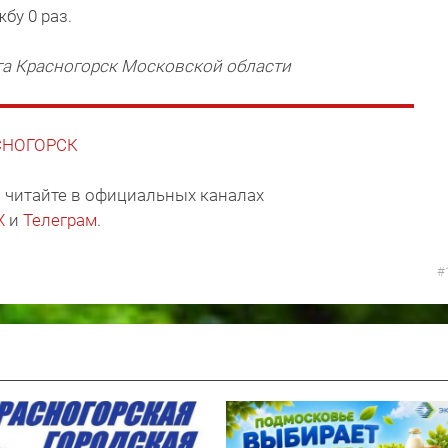
бу 0 раз.
га Красногорск Московской области
АСНОГОРСК
 читайте в официальных каналах
X
и
Телеграм
.
#