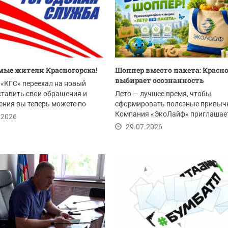
ые жители Красногорска!
Шоппер вместо пакета: Красн
выбирает осознанность
«КГС» переехал на новый
ставить свои обращения и
Лето — лучшее время, чтобы
ния вы теперь можете по
сформировать полезные привыч
Компания «ЭкоЛайф» приглашае
.2026
жителей Красногорска и всего...
29.07.2026