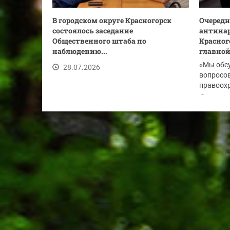
В городском округе Красногорск
Очередн
состоялось заседание
антинар
Общественного штаба по
Красног
наблюдению...
главной.
«Мы обс
28.07.2026
вопросов
правоохр
по...
28.07