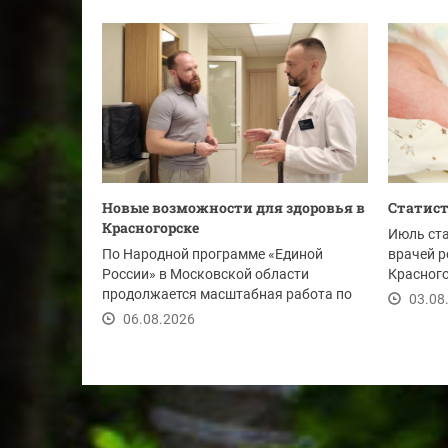
Новые возможности для здоровья в
Статист
Красногорске
Июль ст
По Народной программе «Единой
врачей р
России» в Московской области
Красного
продолжается масштабная работа по
новых жи
03.08
развитию и модернизации...
06.08.2026