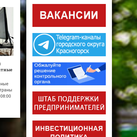
й
латные
нные
страны
 08:00