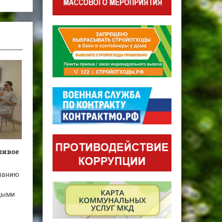
ливое
ванию
дыми