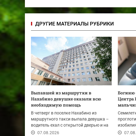
ДРУГИЕ МАТЕРИАЛЫ РУБРИКИ
Выпавшей из маршрутки в
Богиню 
Нахабино девушке оказали всю
Центра 
необходимую помощь
мальчи
В четверг в поселке Нахабино из
Семилет
маршрутного такси выпала девушка –
проглоти
водитель ехал с открытой дверью и на
изобилия
лежачем...
привычно
07.08.2026
07.08