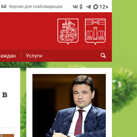
12+
Версия для слабовидящих
раждан
Услуги
 в