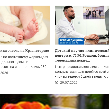
ика счастья в Красногорске
Детский научно‑клинически
центр им. Л. М. Рошаля: бесп
ал по-настоящему жарким для
телемедицинские...
одильного дома в
рске - на свет появились 280
Центр предоставляет дистанцио
телей. Это...
консультации для детей со всей 
.2026
- прием ведется 6 дней в неделю с
до...
29.07.2026