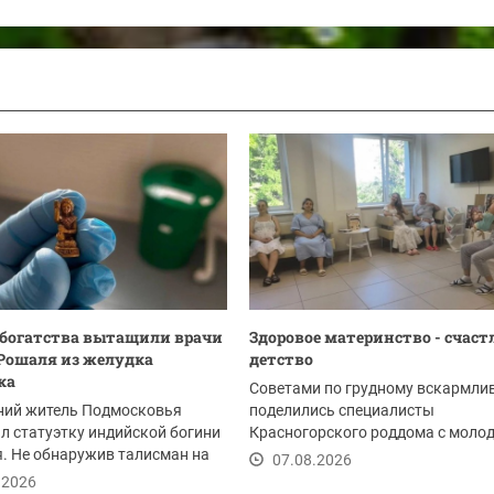
богатства вытащили врачи
Здоровое материнство - счаст
Рошаля из желудка
детство
ка
Советами по грудному вскармли
ний житель Подмосковья
поделились специалисты
л статуэтку индийской богини
Красногорского роддома с моло
. Не обнаружив талисман на
мамами. Мероприятие...
07.08.2026
м...
.2026