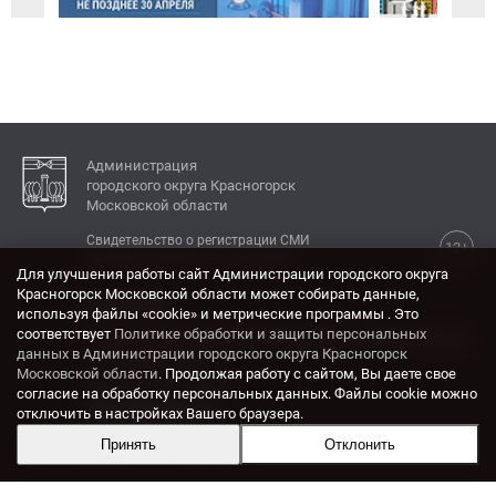
Администрация
городского округа Красногорск
Московской области
Свидетельство о регистрации СМИ
12+
Эл № ФС77-77792 от 31.01.2020.
Для улучшения работы сайт Администрации городского округа
Красногорск Московской области может собирать данные,
КОНТАКТЫ
используя файлы «cookie» и метрические программы . Это
соответствует
Политике обработки и защиты персональных
Адрес: 143404, Московская область, г. Красногорск,
данных в Администрации городского округа Красногорск
ул. Ленина, дом 4.
Московской области
. Продолжая работу с сайтом, Вы даете свое
Электронная почта:
согласие на обработку персональных данных. Файлы cookie можно
krasrn@mosreg.ru
отключить в настройках Вашего браузера.
Принять
Отклонить
Разработка и поддержка сайта ADN