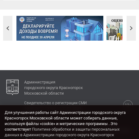
Администрация
городского округа Красногорск
Московской области
Свидетельство о регистрации СМИ
12+
Эл № ФС77-77792 от 31.01.2020.
Для улучшения работы сайт Администрации городского округа
Красногорск Московской области может собирать данные,
КОНТАКТЫ
используя файлы «cookie» и метрические программы . Это
соответствует
Политике обработки и защиты персональных
Адрес: 143404, Московская область, г. Красногорск,
данных в Администрации городского округа Красногорск
ул. Ленина, дом 4.