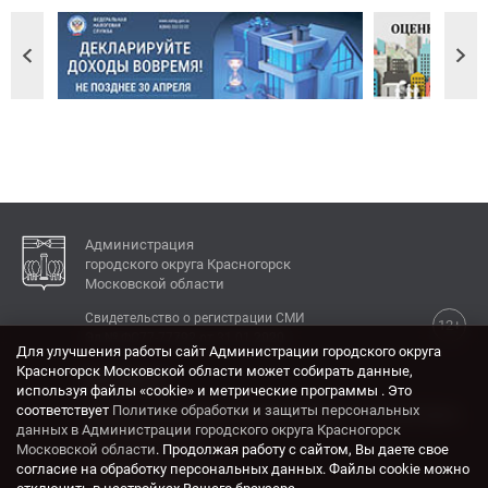
Администрация
городского округа Красногорск
Московской области
Свидетельство о регистрации СМИ
12+
Эл № ФС77-77792 от 31.01.2020.
Для улучшения работы сайт Администрации городского округа
Красногорск Московской области может собирать данные,
КОНТАКТЫ
используя файлы «cookie» и метрические программы . Это
соответствует
Политике обработки и защиты персональных
Адрес: 143404, Московская область, г. Красногорск,
данных в Администрации городского округа Красногорск
ул. Ленина, дом 4.
Московской области
. Продолжая работу с сайтом, Вы даете свое
Электронная почта:
согласие на обработку персональных данных. Файлы cookie можно
krasrn@mosreg.ru