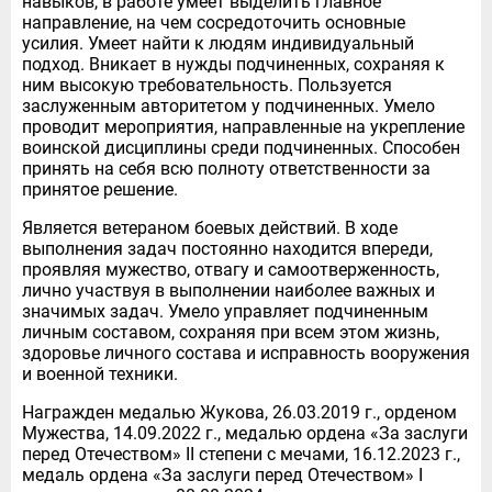
навыков, в работе умеет выделить главное
направление, на чем сосредоточить основные
усилия. Умеет найти к людям индивидуальный
подход. Вникает в нужды подчиненных, сохраняя к
ним высокую требовательность. Пользуется
заслуженным авторитетом у подчиненных. Умело
проводит мероприятия, направленные на укрепление
воинской дисциплины среди подчиненных. Способен
принять на себя всю полноту ответственности за
принятое решение.
Является ветераном боевых действий. В ходе
выполнения задач постоянно находится впереди,
проявляя мужество, отвагу и самоотверженность,
лично участвуя в выполнении наиболее важных и
значимых задач. Умело управляет подчиненным
личным составом, сохраняя при всем этом жизнь,
здоровье личного состава и исправность вооружения
и военной техники.
Награжден медалью Жукова, 26.03.2019 г., орденом
Мужества, 14.09.2022 г., медалью ордена «За заслуги
перед Отечеством» II степени с мечами, 16.12.2023 г.,
медаль ордена «За заслуги перед Отечеством» I