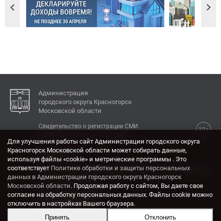
Администрация
городского округа Красногорск
Московской области
Свидетельство о регистрации СМИ
12+
Эл № ФС77-77792 от 31.01.2020.
Для улучшения работы сайт Администрации городского округа
Красногорск Московской области может собирать данные,
КОНТАКТЫ
используя файлы «cookie» и метрические программы . Это
соответствует
Политике обработки и защиты персональных
Адрес: 143404, Московская область, г. Красногорск,
данных в Администрации городского округа Красногорск
ул. Ленина, дом 4.
Московской области
. Продолжая работу с сайтом, Вы даете свое
Электронная почта:
согласие на обработку персональных данных. Файлы cookie можно
krasrn@mosreg.ru
отключить в настройках Вашего браузера.
Принять
Отклонить