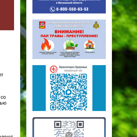
ет
 со
тью
воляют