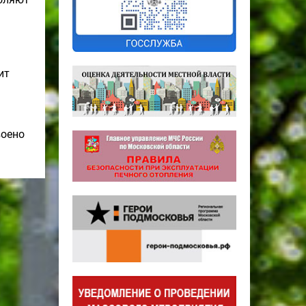
ит
воено