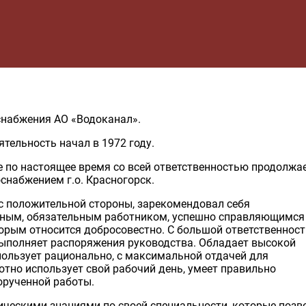
набжения АО «Водоканал».
тельность начал в 1972 году.
де по настоящее время со всей ответственностью продолжа
снабжением г.о. Красногорск.
я с положительной стороны, зарекомендовал себя
ным, обязательным работником, успешно справляющимся
орым относится добросовестно. С большой ответственнос
 выполняет распоряжения руководства. Обладает высокой
пользует рационально, с максимальной отдачей для
отно использует свой рабочий день, умеет правильно
орученной работы.
ическими знаниями по своей специальности, которые поз