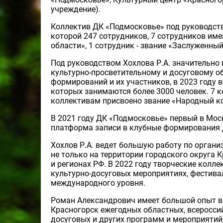
учреждение).
Коллектив ДК «Подмосковье» под руководств
которой 247 сотрудников, 7 сотрудников им
области», 1 сотрудник - звание «Заслуженный
Под руководством Хохлова Р.А. значительно 
культурно-просветительному и досуговому о
формирований и их участников, в 2023 году 
которых занимаются более 3000 человек. 7 
коллективам присвоено звание «Народный кол
В 2021 году ДК «Подмосковье» первый в Мос
платформа записи в клубные формирования 
Хохлов Р.А. ведет большую работу по орган
не только на территории городского округа 
и регионах РФ. В 2022 году творческие колл
культурно-досуговых мероприятиях, фестивал
международного уровня.
Роман Александрович имеет большой опыт в 
Красногорск ежегодных областных, всеросси
досуговых и других программ и мероприятий