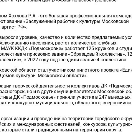
ом Хохлова Р.А. - это большая профессиональная команда
еют звание «Заслуженный работник культуры Московской
 артист РФ».
выросли уровень, качество и количество предлагаемых усл
бслуживанию населения, растет количество клубных
в МАУК ККДК «Подмосковье» работает 125 кружков и студи
коллективам присвоено звание «Образцовый коллектив», 1
лектив», в 2022 году подтвердили звание 4 коллектива.
ковской области стал участником пилотного проекта «Еди
Домов культуры Московской области».
изации творческой деятельности коллективов ДК «Подмоск
Красногорск, но и в других муниципалитетах Московской об
ективы ДК «Подмосковье» приняли участие в 247 выездных
ях и конкурсах муниципального, областного, всероссийско
организации и проведении на территории городского окру
йских и международных фестивалей, конкурсов, культурно-
, которые стали традиционными на территории округа: