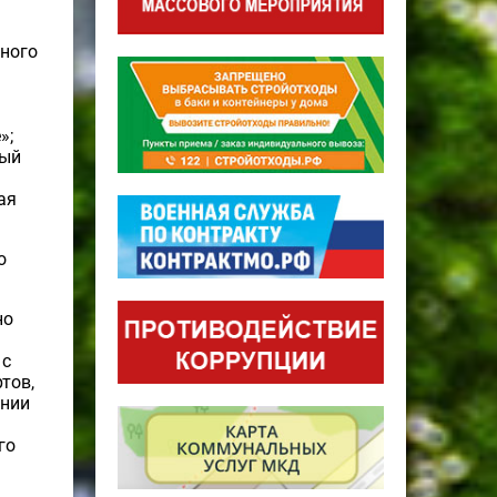
чного
»;
ный
ая
о
но
 с
тов,
ении
го