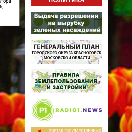
атора
6,