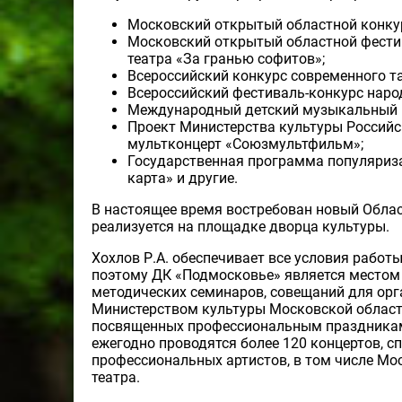
Московский открытый областной конкур
Московский открытый областной фестив
театра «За гранью софитов»;
Всероссийский конкурс современного та
Всероссийский фестиваль-конкурс народ
Международный детский музыкальный к
Проект Министерства культуры Россий
мультконцерт «Союзмультфильм»;
Государственная программа популяриз
карта» и другие.
В настоящее время востребован новый Облас
реализуется на площадке дворца культуры.
Хохлов Р.А. обеспечивает все условия рабо
поэтому ДК «Подмосковье» является местом
методических семинаров, совещаний для орг
Министерством культуры Московской области
посвященных профессиональным праздникам 
ежегодно проводятся более 120 концертов, с
профессиональных артистов, в том числе Мо
театра.