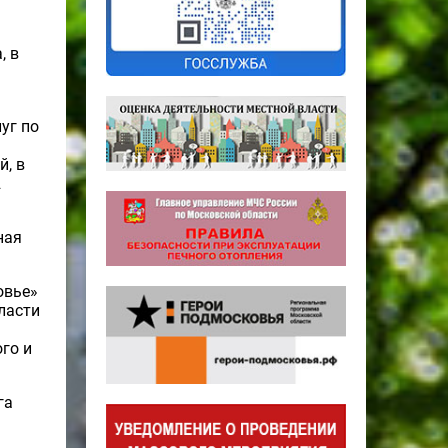
, в
уг по
й, в
2
ная
овье»
ласти
го и
га