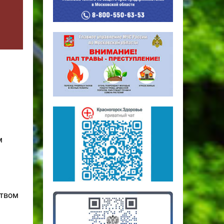
м
ством