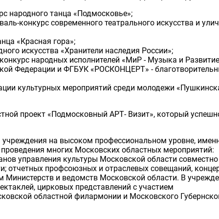
с народного танца «Подмосковье»;
аль-конкурс современного театрального искусства и ули
нца «Красная гора»;
ного искусства «Хранители наследия России»;
онкурс народных исполнителей «МиР - Музыка и Развитие
ской Федерации и ФГБУК «РОСКОНЦЕРТ» - благотворитель
ации культурных мероприятий среди молодежи «Пушкинск
тной проект «Подмосковный АРТ- Визит», который успешн
ты учреждения на высоком профессиональном уровне, имен
 проведения многих Московских областных мероприятий:
анов управления культуры Московской области совместно
; отчетных профсоюзных и отраслевых совещаний, концер
Министерств и ведомств Московской области. В учрежд
пектаклей, цирковых представлений с участием
сковской областной филармонии и Московского Губернско