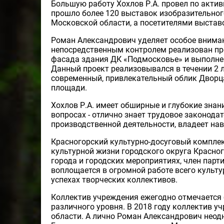
Большую работу Хохлов Р.А. провел по актив
прошло более 120 выставок изобразительног
Московской области, а посетителями выставо
Роман Александрович уделяет особое внима
непосредственным контролем реализован пр
фасада здания ДК «Подмосковье» и выполнен
Данный проект реализовывался в течении 2 л
современный, привлекательный облик Дворц
площади.
Хохлов Р.А. имеет обширные и глубокие зна
вопросах - отлично знает трудовое законод
производственной деятельности, владеет на
Красногорский культурно-досуговый комплек
культурной жизни городского округа Красног
города и городских мероприятиях, член парт
воплощается в огромной работе всего культур
успехах творческих коллективов.
Коллектив учреждения ежегодно отмечаетс
различного уровня. В 2018 году коллектив 
области. А лично Роман Александрович нео