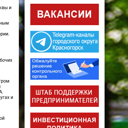
квы и
нным
рии.
абочих
тром
и
А.
угах и
ой