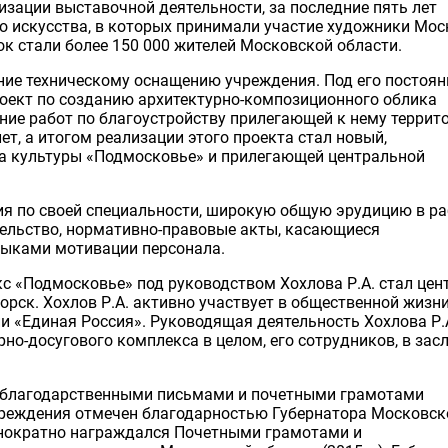
изации выставочной деятельности, за последние пять лет
о искусства, в которых принимали участие художники Мос
к стали более 150 000 жителей Московской области.
ние техническому оснащению учреждения. Под его постоя
оект по созданию архитектурно-композиционного облика
ие работ по благоустройству прилегающей к нему террито
ет, а итогом реализации этого проекта стал новый,
а культуры «Подмосковье» и прилегающей центральной
ния по своей специальности, широкую общую эрудицию в р
ательство, нормативно-правовые акты, касающиеся
выками мотивации персонала.
с «Подмосковье» под руководством Хохлова Р.А. стал цен
орск. Хохлов Р.А. активно участвует в общественной жизн
ии «Единая Россия». Руководящая деятельность Хохлова Р.
но-досугового комплекса в целом, его сотрудников, в засл
я благодарственными письмами и почетными грамотами
учреждения отмечен благодарностью Губернатора Московск
днократно награждался Почетными грамотами и