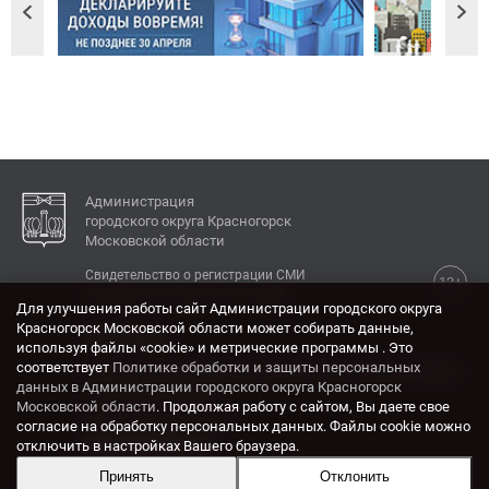
Администрация
городского округа Красногорск
Московской области
Свидетельство о регистрации СМИ
12+
Эл № ФС77-77792 от 31.01.2020.
Для улучшения работы сайт Администрации городского округа
Красногорск Московской области может собирать данные,
КОНТАКТЫ
используя файлы «cookie» и метрические программы . Это
соответствует
Политике обработки и защиты персональных
Адрес: 143404, Московская область, г. Красногорск,
данных в Администрации городского округа Красногорск
ул. Ленина, дом 4.
Московской области
. Продолжая работу с сайтом, Вы даете свое
Электронная почта:
согласие на обработку персональных данных. Файлы cookie можно
krasrn@mosreg.ru
отключить в настройках Вашего браузера.
Принять
Отклонить
Разработка и поддержка сайта ADN