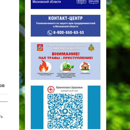
ов
ть