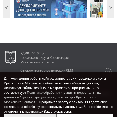
Администрация
городского округа Красногорск
Московской области
Свидетельство о регистрации СМИ
12+
Эл № ФС77-77792 от 31.01.2020.
Для улучшения работы сайт Администрации городского округа
Красногорск Московской области может собирать данные,
КОНТАКТЫ
используя файлы «cookie» и метрические программы . Это
соответствует
Политике обработки и защиты персональных
Адрес: 143404, Московская область, г. Красногорск,
данных в Администрации городского округа Красногорск
ул. Ленина, дом 4.
Московской области
. Продолжая работу с сайтом, Вы даете свое
Электронная почта:
согласие на обработку персональных данных. Файлы cookie можно
krasrn@mosreg.ru
отключить в настройках Вашего браузера.