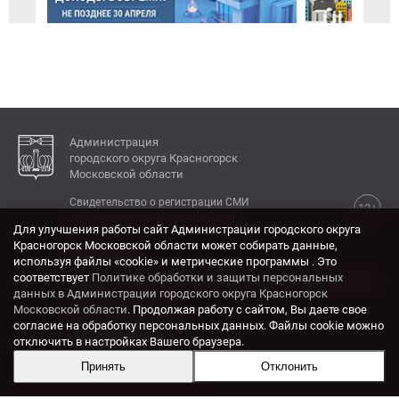
Администрация
городского округа Красногорск
Московской области
Свидетельство о регистрации СМИ
12+
Эл № ФС77-77792 от 31.01.2020.
Для улучшения работы сайт Администрации городского округа
Красногорск Московской области может собирать данные,
КОНТАКТЫ
используя файлы «cookie» и метрические программы . Это
соответствует
Политике обработки и защиты персональных
Адрес: 143404, Московская область, г. Красногорск,
данных в Администрации городского округа Красногорск
ул. Ленина, дом 4.
Московской области
. Продолжая работу с сайтом, Вы даете свое
Электронная почта:
согласие на обработку персональных данных. Файлы cookie можно
krasrn@mosreg.ru
отключить в настройках Вашего браузера.
Принять
Отклонить
Разработка и поддержка сайта ADN