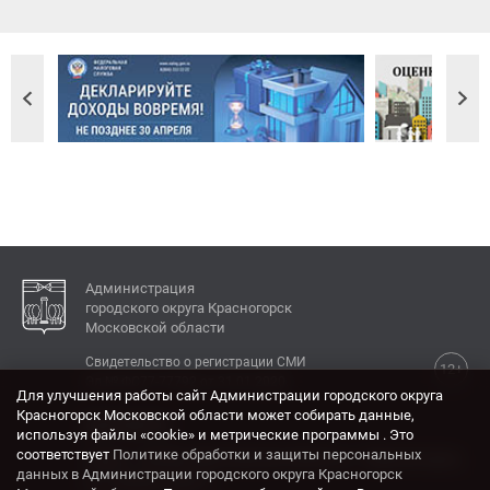
Администрация
городского округа Красногорск
Московской области
Свидетельство о регистрации СМИ
12+
Эл № ФС77-77792 от 31.01.2020.
Для улучшения работы сайт Администрации городского округа
Красногорск Московской области может собирать данные,
КОНТАКТЫ
используя файлы «cookie» и метрические программы . Это
соответствует
Политике обработки и защиты персональных
Адрес: 143404, Московская область, г. Красногорск,
данных в Администрации городского округа Красногорск
ул. Ленина, дом 4.