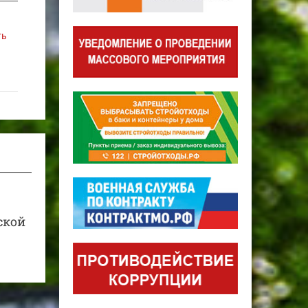
ть
ской