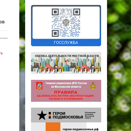
ов
ть