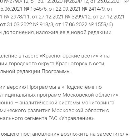
20 №2790/12, от 30.12.2020 №2824/12, от 25.02.2021 №
25.06.2021 № 1546/6, от 22.09.2021 № 2414/9, от
1 № 2978/11, от 27.12.2021 № 3299/12, от 27.12.2021
 от 31.03.2022 № 918/3, от 17.06.2022 № 1559/6)
и дополнения, изложив ее в новой редакции
ление в газете «Красногорские вести» и на
и городского округа Красногорск в сети
альной редакции Программы.
ции версию Программы в «Подсистеме по
униципальных программ Московской области»
онно – аналитической системы мониторинга
мического развития Московской области с
нального сегмента ГАС «Управление».
стоящего постановления возложить на заместителя