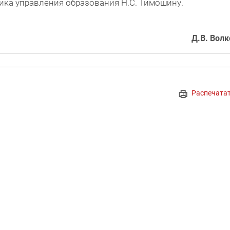
ика управления образования Н.С. Тимошину.
Д.В. Волк
Распечата