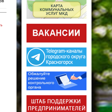
ов
ть