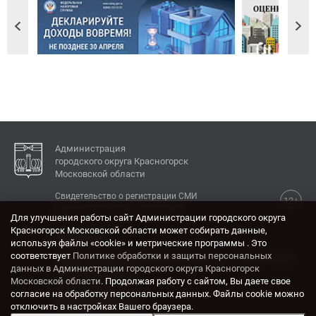
Администрация
городского округа Красногорск
Московской области
Свидетельство о регистрации СМИ
12+
Эл № ФС77-77792 от 31.01.2020.
Для улучшения работы сайт Администрации городского округа
Красногорск Московской области может собирать данные,
КОНТАКТЫ
используя файлы «cookie» и метрические программы . Это
соответствует
Политике обработки и защиты персональных
Адрес: 143404, Московская область, г. Красногорск,
данных в Администрации городского округа Красногорск
ул. Ленина, дом 4.
Московской области
. Продолжая работу с сайтом, Вы даете свое
Электронная почта:
согласие на обработку персональных данных. Файлы cookie можно
krasrn@mosreg.ru
отключить в настройках Вашего браузера.