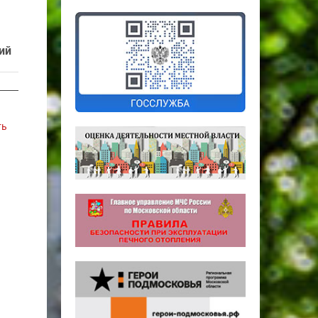
ий
ть