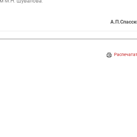
м М.Н. Шувалова.
А.П.Спасск
Распечата