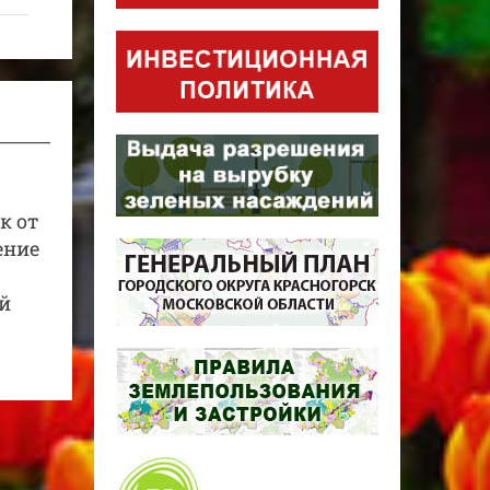
к от
ение
й