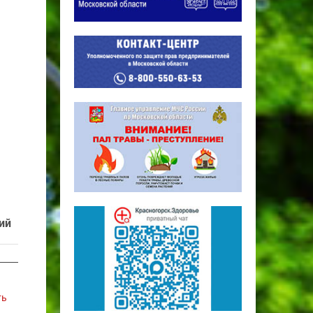
ий
ть