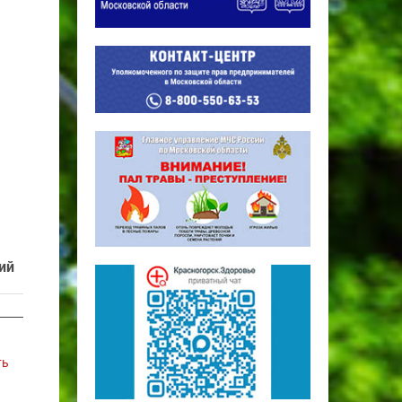
ий
ть