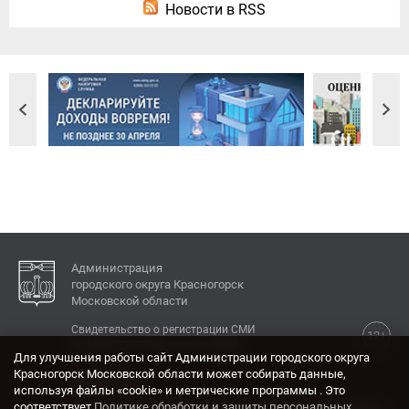
Новости в RSS
Администрация
городского округа Красногорск
Московской области
Свидетельство о регистрации СМИ
12+
Эл № ФС77-77792 от 31.01.2020.
Для улучшения работы сайт Администрации городского округа
Красногорск Московской области может собирать данные,
КОНТАКТЫ
используя файлы «cookie» и метрические программы . Это
соответствует
Политике обработки и защиты персональных