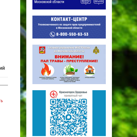
ий
ть