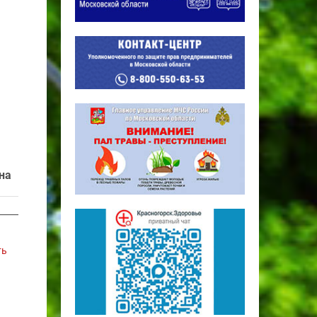
на
ть