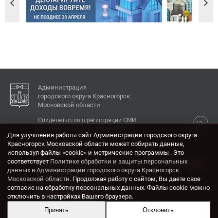
Администрация
городского округа Красногорск
Московской области
Свидетельство о регистрации СМИ
12+
Эл № ФС77-77792 от 31.01.2020.
Для улучшения работы сайт Администрации городского округа
Красногорск Московской области может собирать данные,
КОНТАКТЫ
используя файлы «cookie» и метрические программы . Это
соответствует
Политике обработки и защиты персональных
Адрес: 143404, Московская область, г. Красногорск,
данных в Администрации городского округа Красногорск
ул. Ленина, дом 4.
Московской области
. Продолжая работу с сайтом, Вы даете свое
Электронная почта:
согласие на обработку персональных данных. Файлы cookie можно
krasrn@mosreg.ru
отключить в настройках Вашего браузера.
Принять
Отклонить
Разработка и поддержка сайта ADN