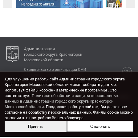
Администрация
городского округа Красногорск
Московской области
Свидетельство о регистрации СМИ
12+
Эл № ФС77-77792 от 31.01.2020.
Для улучшения работы сайт Администрации городского округа
Красногорск Московской области может собирать данные,
КОНТАКТЫ
используя файлы «cookie» и метрические программы . Это
соответствует
Политике обработки и защиты персональных
Адрес: 143404, Московская область, г. Красногорск,
данных в Администрации городского округа Красногорск
ул. Ленина, дом 4.
Московской области
. Продолжая работу с сайтом, Вы даете свое
Электронная почта:
согласие на обработку персональных данных. Файлы cookie можно
krasrn@mosreg.ru
отключить в настройках Вашего браузера.
Принять
Отклонить
Разработка и поддержка сайта ADN