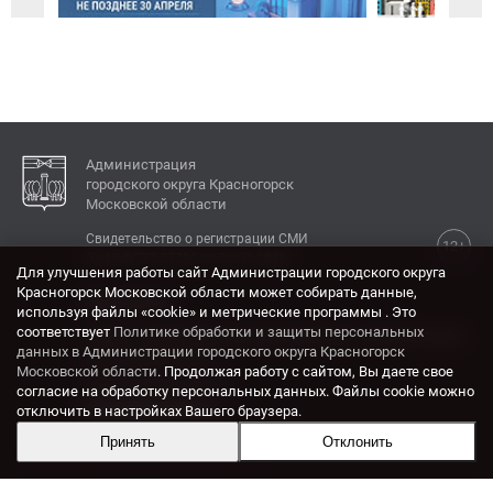
Администрация
городского округа Красногорск
Московской области
Свидетельство о регистрации СМИ
12+
Эл № ФС77-77792 от 31.01.2020.
Для улучшения работы сайт Администрации городского округа
Красногорск Московской области может собирать данные,
КОНТАКТЫ
используя файлы «cookie» и метрические программы . Это
соответствует
Политике обработки и защиты персональных
Адрес: 143404, Московская область, г. Красногорск,
данных в Администрации городского округа Красногорск
ул. Ленина, дом 4.
Московской области
. Продолжая работу с сайтом, Вы даете свое
Электронная почта:
согласие на обработку персональных данных. Файлы cookie можно
krasrn@mosreg.ru
отключить в настройках Вашего браузера.
Принять
Отклонить
Разработка и поддержка сайта ADN