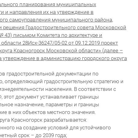
иального планирования муниципальных
и и направления их на утверждение в
ого самоуправления муниципального района,
ии решения Градостроительного совета Московской
 № 43) письмом Комитета по архитектуре и
бласти 28Исх-36247/05-02 от 09.12.2019 проект
круга Красногорск Московской области» (далее –
а утверждение в администрацию городского округа
дов градостроительной документации по
, определяющий градостроительную стратегию и
знедеятельности населения. В соответствии с
, этот документ устанавливает границы
льное назначение, параметры и границы
ие в них объектов местного значения.
руга Красногорск разрабатывается:
енного на создание условий для устойчивого
четный срок – до 2039 года;