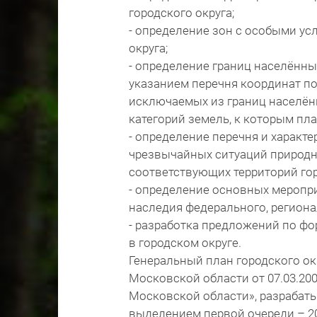
городского округа;
- определение зон с особыми ус
округа;
- определение границ населённых
указанием перечня координат по
исключаемых из границ населённ
категорий земель, к которым пла
- определение перечня и характ
чрезвычайных ситуаций природно
соответствующих территорий гор
- определение основных меропр
наследия федерального, региона
- разработка предложений по ф
в городском округе.
Генеральный план городского ок
Московской области от 07.03.20
Московской области», разрабатыв
выделением первой очереди – 20