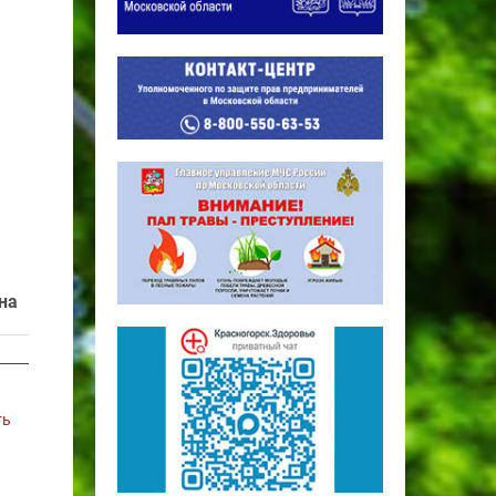
на
ть