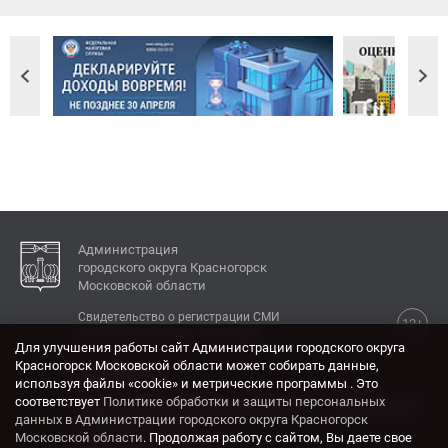
Администрация
городского округа Красногорск
Московской области
Свидетельство о регистрации СМИ
12+
Эл № ФС77-77792 от 31.01.2020.
Для улучшения работы сайт Администрации городского округа
Красногорск Московской области может собирать данные,
КОНТАКТЫ
используя файлы «cookie» и метрические программы . Это
соответствует
Политике обработки и защиты персональных
Адрес: 143404, Московская область, г. Красногорск,
данных в Администрации городского округа Красногорск
ул. Ленина, дом 4.
Московской области
. Продолжая работу с сайтом, Вы даете свое