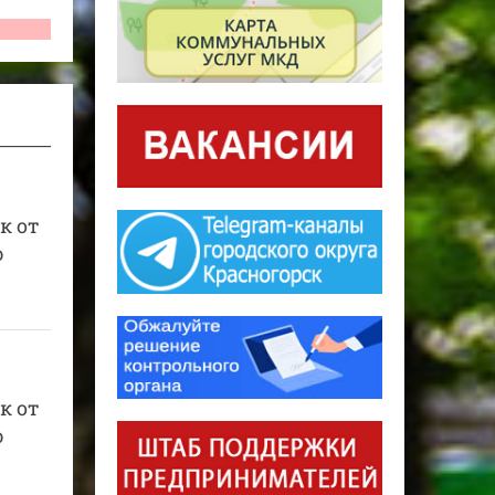
к от
ю
к от
ю