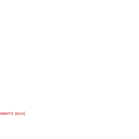
ламента
[docx]