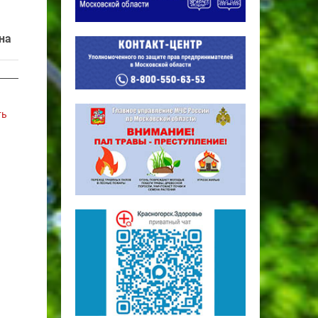
на
ть